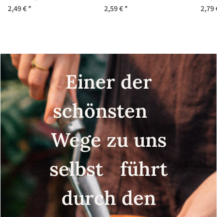
phoeniceum) Samen
(Helipterum
2,49 €
*
2,59 €
*
2,79
manglesii) Samen
Einer der
schönsten
Wege zu uns
selbst führt
durch den