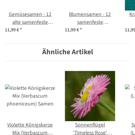
Gemüsesamen - 12
Blumensamen - 12
Kr
alte samenfeste
samenfeste
Gemüsesorten -
Blumensorten - wild &
Küc
11,99 €
*
11,99 €
*
11,9
ursprünglich &
farbenfroh -
- 
köstlich - Einsteiger-
Einsteiger-Saatgutset
Ein
Ähnliche Artikel
Saatgutset
Violette Königskerze
Sonnenflügel
S
Mix (Verbascum
'Timeless Rose'
(L