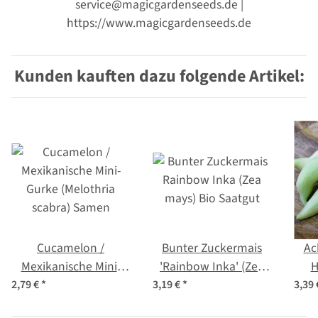
service@magicgardenseeds.de |
https://www.magicgardenseeds.de
Kunden kauften dazu folgende Artikel:
Cucamelon /
Bunter Zuckermais
Ac
Mexikanische Mini-
'Rainbow Inka' (Zea
H
Gurke (Melothria
mays) Bio Saatgut
(Cy
2,79 €
*
3,19 €
*
3,39
scabra) Samen