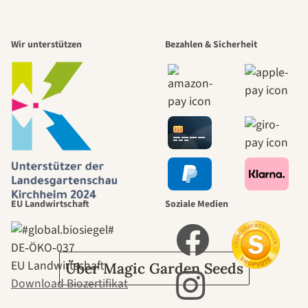
Einer der
Wir unterstützen
Bezahlen & Sicherheit
schönsten
Wege zu uns
selbst führt
durch den
EU Landwirtschaft
Soziale Medien
Garten
DE‑ÖKO‑037
EU Landwirtschaft
Über Magic Garden Seeds
Download Biozertifikat