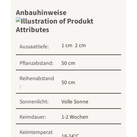
Anbauhinweise
1 cm
2 cm
Aussaattiefe:
Pflanzabstand:
50 cm
Reihenabstand
50 cm
:
Sonnenlicht:
Volle Sonne
Keimdauer:
1-2 Wochen
Keimtemperat
18-24°C