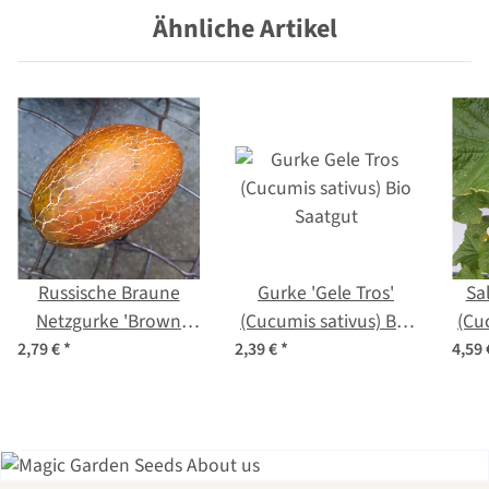
Ähnliche Artikel
Russische Braune
Gurke 'Gele Tros'
Sa
Netzgurke 'Brown
(Cucumis sativus) Bio
(Cu
Russian' (Cucumis
Saatgut
2,79 €
*
2,39 €
*
4,59
sativus) Samen