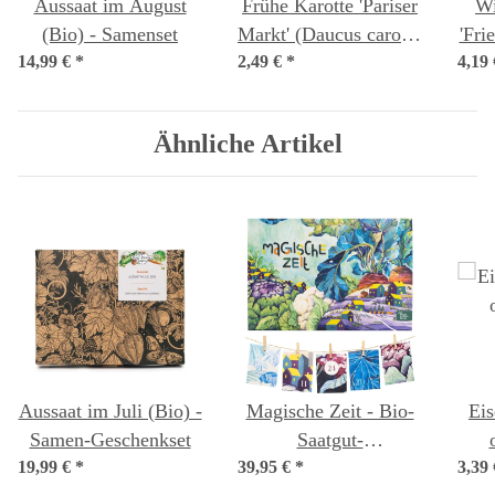
Aussaat im August
Frühe Karotte 'Pariser
Wi
(Bio) - Samenset
Markt' (Daucus carota)
'Fri
14,99 €
*
2,49 €
*
Samen
4,19
sat
Ähnliche Artikel
Aussaat im Juli (Bio) -
Magische Zeit - Bio-
Eis
Samen-Geschenkset
Saatgut-
19,99 €
*
39,95 €
Adventskalender -
*
3,39