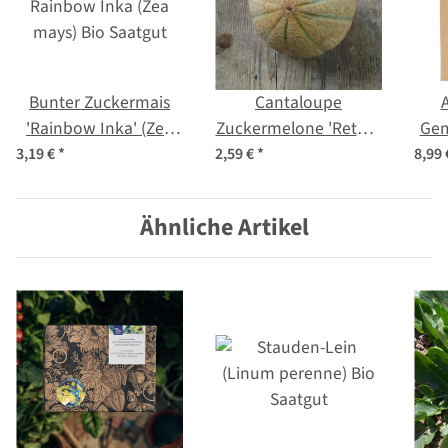
Bunter Zuckermais
Cantaloupe
A
'Rainbow Inka' (Zea
Zuckermelone 'Retato
Gem
mays) Bio Saatgut
Degli Ortolani'
3,19 €
*
2,59 €
*
8,99
(Cucumis melo) Bio
Saatgut
Ähnliche Artikel