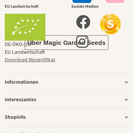
durch den
EU Landwirtschaft
Soziale Medien
Garten
Über Magic Garden Seeds
DE‑ÖKO‑037
EU Landwirtschaft
Download Biozertifikat
Informationen
Interessantes
Shopinfo