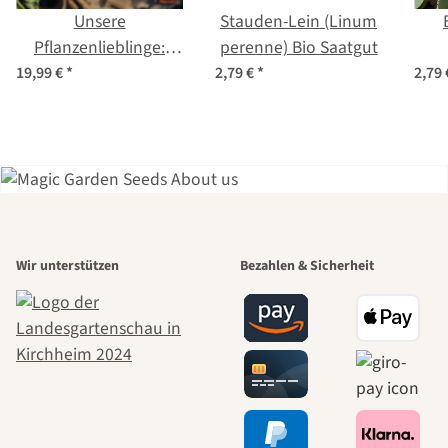
Unsere
Stauden-Lein (Linum
Pflanzenlieblinge:
perenne) Bio Saatgut
Kräuter & essbare
(Bar
19,99 €
*
2,79 €
*
2,79
Blüten für
Stadtgärtner*innen
(Bio) - Samen-
Geschenkset
Einer der
Wir unterstützen
Bezahlen & Sicherheit
schönsten
Wege zu uns
selbst führt