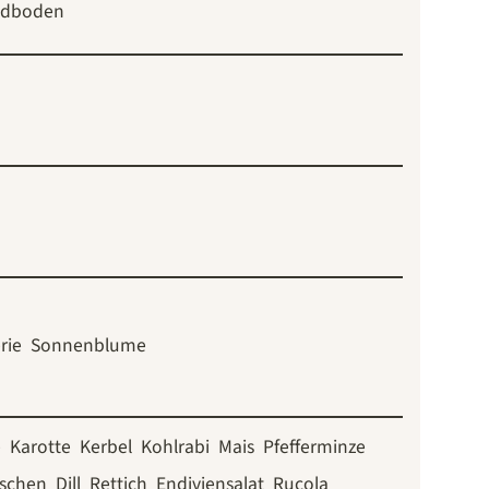
ndboden
rie
Sonnenblume
e
Karotte
Kerbel
Kohlrabi
Mais
Pfefferminze
schen
Dill
Rettich
Endiviensalat
Rucola