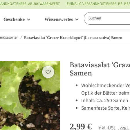
SANDKOSTENFREI AB 30€ WARENWERT
EINMALIG VERSANDKOSTENFREI BEI B
Geschenke
Wissenswertes
Service
emüsesorten
Bataviasalat 'Grazer Krauthäuptel' (Lactuca sativa) Samen
Bataviasalat 'Graz
Samen
Wohlschmeckender Ver
Optik der Blätter beim
Inhalt: Ca. 250 Samen
Samenfeste Sorte, Kei
2,99 €
inkl. USt. , zzgl.