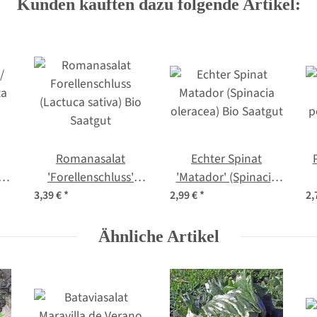
Kunden kauften dazu folgende Artikel:
Romanasalat
Echter Spinat
ta
'Forellenschluss'
'Matador' (Spinacia
(Lactuca sativa) Bio
oleracea) Bio Saatgut
p
3,39 €
*
2,99 €
*
2,
s
Saatgut
en
Ähnliche Artikel