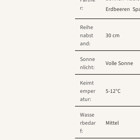
r:
Erdbeeren
Spa
Reihe
nabst
30 cm
and:
Sonne
Volle Sonne
nlicht:
Keimt
emper
5-12°C
atur:
Wasse
rbedar
Mittel
f: