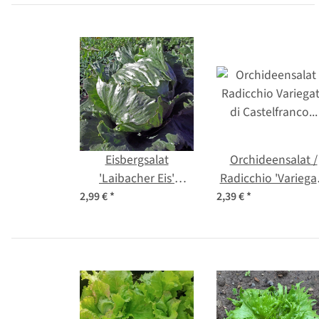
Eisbergsalat
Orchideensalat /
'Laibacher Eis'
Radicchio 'Variega
(Lactuca sativa) Bio
di Castelfranco'
2,99 €
*
2,39 €
*
Saatgut
(Cichorium intybu
var. foliosum) Sam