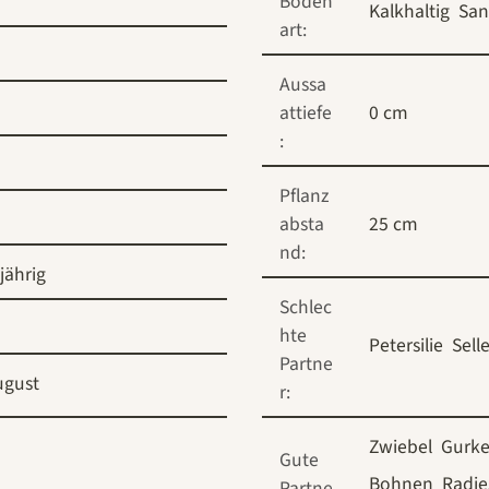
Boden
Kalkhaltig
Sa
art:
Aussa
attiefe
0 cm
:
Pflanz
absta
25 cm
nd:
ijährig
Schlec
hte
Petersilie
Selle
Partne
ugust
r:
Zwiebel
Gurk
Gute
Bohnen
Radie
Partne