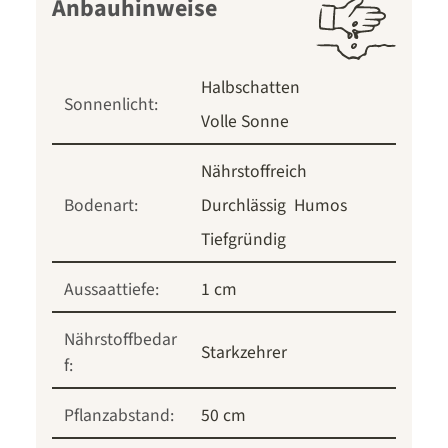
Anbauhinweise
Halbschatten
Sonnenlicht:
Volle Sonne
Nährstoffreich
Bodenart:
Durchlässig
Humos
Tiefgründig
Aussaattiefe:
1 cm
Nährstoffbedar
Starkzehrer
f:
Pflanzabstand:
50 cm