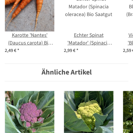
Karotte 'Nantes'
Echter Spinat
Vi
(Daucus carota) Bio
'Matador' (Spinacia
'B
Samen
oleracea) Bio Saatgut
(Bra
2,49 €
*
2,99 €
*
2,59
g
Ähnliche Artikel