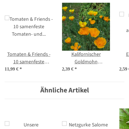
Tomaten & Friends -
Kalifornischer
E
10 samenfeste
Goldmohn
Tomaten- und
(Eschscholzia
a
11,99 €
*
2,39 €
*
2,59
Kräutersorten - bunt
californica) Samen
& köstlich - Einsteiger-
Ähnliche Artikel
Saatgutset