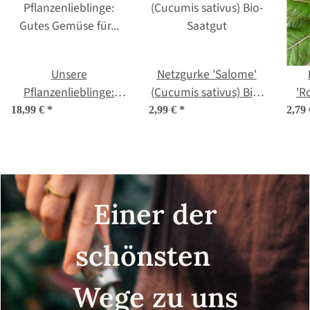
Unsere
Netzgurke 'Salome'
Pflanzenlieblinge:
(Cucumis sativus) Bio-
'R
Gutes Gemüse für
Saatgut
(La
18,99 €
*
2,99 €
*
2,79
Selbstversorger*innen
(Bio) - Samen-
Geschenkset
Einer der
schönsten
Wege zu uns