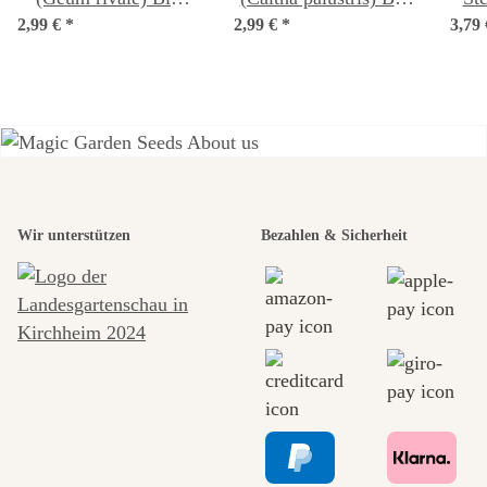
2,99 €
*
Saatgut
2,99 €
*
Saatgut
3,79
(G
Einer der
Wir unterstützen
Bezahlen & Sicherheit
schönsten
Wege zu uns
selbst führt
durch den