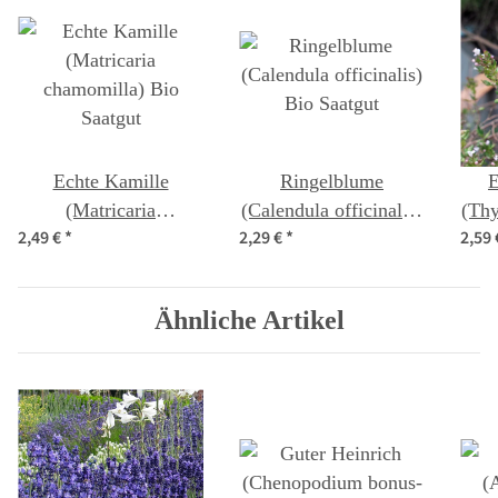
Echte Kamille
Ringelblume
E
(Matricaria
(Calendula officinalis)
(Thy
2,49 €
*
2,29 €
*
2,59
chamomilla) Bio
Bio Saatgut
Saatgut
Ähnliche Artikel