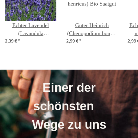
Echter Lavendel
Guter Heinrich
Ech
(Lavandula
(Chenopodium bonus-
m
2,39 €
*
2,99 €
*
2,99
angustifolia) Samen
henricus) Bio Saatgut
Einer der
schönsten
Wege zu uns