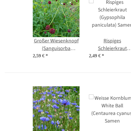
Großer Wiesenknopf
Rispiges
(Sanguisorba
Schleierkraut
officinalis) Samen
(Gypsophila
2,59 €
*
2,49 €
*
paniculata) Same