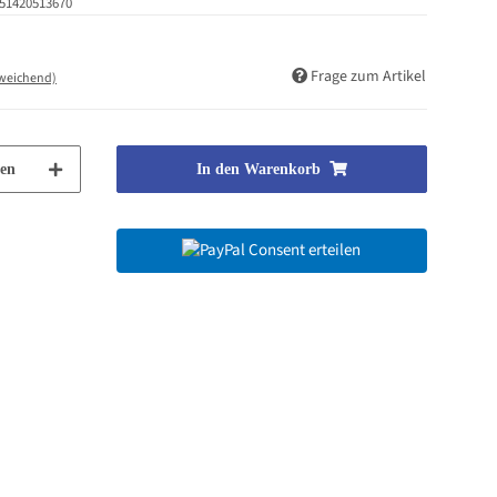
51420513670
Frage zum Artikel
bweichend)
en
In den Warenkorb
Consent erteilen