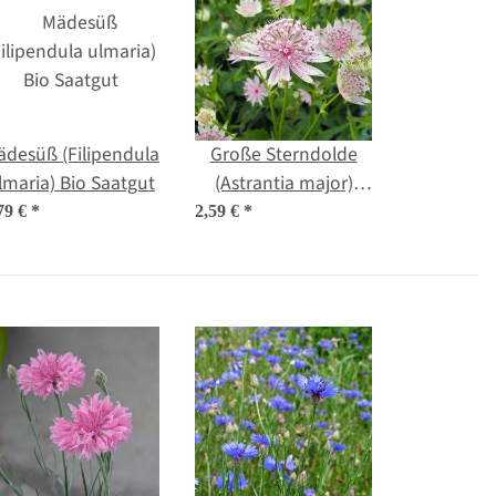
desüß (Filipendula
Große Sterndolde
lmaria) Bio Saatgut
(Astrantia major)
Samen
79 €
*
2,59 €
*