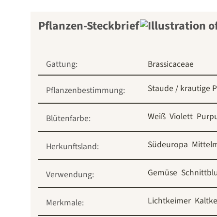
Pflanzen-Steckbrief
Gattung:
Brassicaceae
Staude / krautige P
Pflanzenbestimmung:
Weiß
Violett
Purp
Blütenfarbe:
Südeuropa
Mittel
Herkunftsland:
Gemüse
Schnittb
Verwendung:
Lichtkeimer
Kaltk
Merkmale: