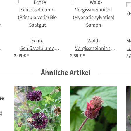
Echte
Wald-
Mä
Schlüsselblume
Vergissmeinnicht
u
(Primula veris) Bio
(Myosotis sylvatica)
2,99 €
*
2,59 €
*
2,
n
Saatgut
Samen
Ähnliche Artikel