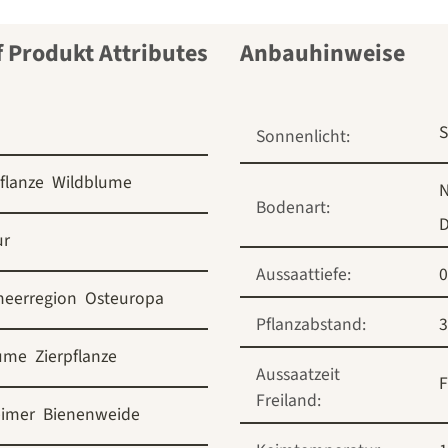
Anbauhinweise
S
Sonnenlicht:
flanze
Wildblume
N
Bodenart:
D
ur
Aussaattiefe:
0
meerregion
Osteuropa
Pflanzabstand:
3
lume
Zierpflanze
Aussaatzeit
F
Freiland:
eimer
Bienenweide