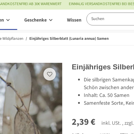
SANDKOSTENFREI AB 30€ WARENWERT
EINMALIG VERSANDKOSTENFREI BEI B
en
Geschenke
Wissenswertes
Service
e Wildpflanzen
Einjähriges Silberblatt (Lunaria annua) Samen
Einjähriges Silbe
Die silbrigen Samenka
Schön zwischen ander
Inhalt: Ca. 50 Samen
Samenfeste Sorte, Kei
2,39 €
inkl. USt. , zzgl