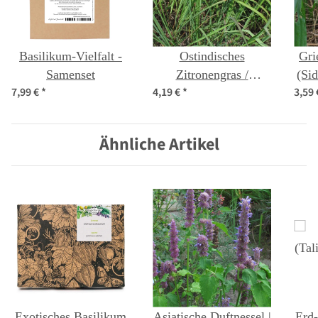
Basilikum-Vielfalt -
Ostindisches
Gri
Samenset
Zitronengras /
(Sid
7,99 €
*
4,19 €
*
3,59
Lemongras
(Cymbopogon
flexuosus) Samen
Ähnliche Artikel
Exotisches Basilikum
Asiatische Duftnessel |
Erd