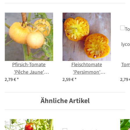
Pfirsich-Tomate
Fleischtomate
Tom
'Pêche Jaune'
'Persimmon'
(Solanum
(Solanum
lyc
2,79 €
*
2,59 €
*
2,79
lycopersicum) Bio
lycopersicum) Samen
Saatgut
Ähnliche Artikel