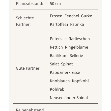
Pflanzabstand:
50 cm
Erbsen
Fenchel
Gurke
Schlechte
Partner:
Kartoffeln
Paprika
Petersilie
Radieschen
Rettich
Ringelblume
Basilikum
Sellerie
Salat
Spinat
Gute Partner:
Kapuzinerkresse
Knoblauch
Kopfkohl
Kohlrabi
Neuseeländer Spinat
Reihenabstand