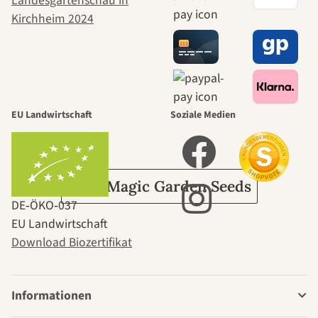
Wege zu uns
selbst führt
durch den
EU Landwirtschaft
Soziale Medien
Garten
Über Magic Garden Seeds
DE‑ÖKO‑037
EU Landwirtschaft
Download Biozertifikat
Informationen