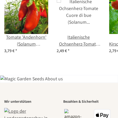
Tomate 'Andenhorn'
Italienische
(Solanum
Ochsenherz-Tomate
Kirs
lycopersicum) Bio
'Cuore di bue'
3,79 €
*
2,49 €
*
2,79
Saatgut
(Solanum
ly
lycopersicum) Bio
Saatgut
Einer der
Wir unterstützen
Bezahlen & Sicherheit
schönsten