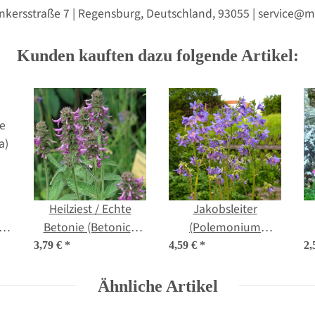
nkersstraße 7 | Regensburg, Deutschland, 93055 | service
Kunden kauften dazu folgende Artikel:
Heilziest / Echte
Jakobsleiter
a)
Betonie (Betonica
(Polemonium
officinalis) Bio
caerulum) Bio
c
3,79 €
*
4,59 €
*
2,
Saatgut
Saatgut
Ähnliche Artikel