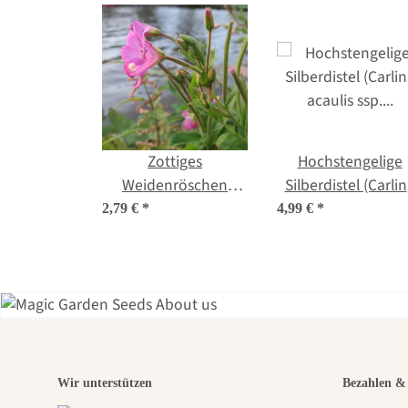
Zottiges
Hochstengelige
Weidenröschen
Silberdistel (Carli
(Epilobium hirsutum)
acaulis ssp.
2,79 €
*
4,99 €
*
Bio Saatgut
caulescens) Bio
Saatgut
Eine
Wir unterstützen
Bezahlen & 