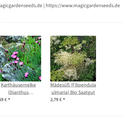
@magicgardenseeds.de | https://www.magicgardenseeds.de
Karthäusernelke
Mädesüß (Filipendula
(Dianthus
ulmaria) Bio Saatgut
arthusianorum) Bio
59 €
*
2,79 €
*
Saatgut