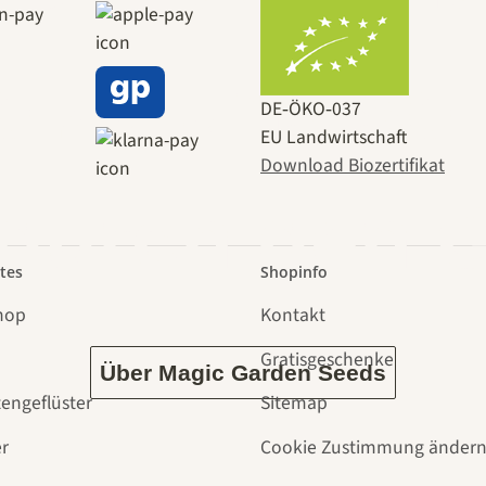
 zu uns s
DE‑ÖKO‑037
EU Landwirtschaft
Download Biozertifikat
 durch den 
tes
Shopinfo
hop
Kontakt
Gratisgeschenke
Über Magic Garden Seeds
tengeflüster
Sitemap
r
Cookie Zustimmung änder