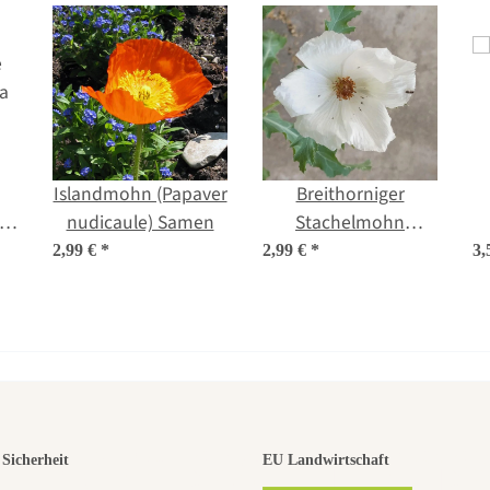
Islandmohn (Papaver
Breithorniger
na
nudicaule) Samen
Stachelmohn
(Argemone
2,99 €
*
2,99 €
*
3,
platyceras) Bio
Saatgut
r der schö
Sicherheit
EU Landwirtschaft