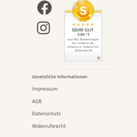
elbst
SEHR GUT
4.86 / 5
aus 861 Bewertungen
bei: amazon.de,
amazon.it, amazon.es,
shopvote.de
Garten
Gesetzliche Informationen
Impressum
AGB
Datenschutz
n
Widerrufsrecht