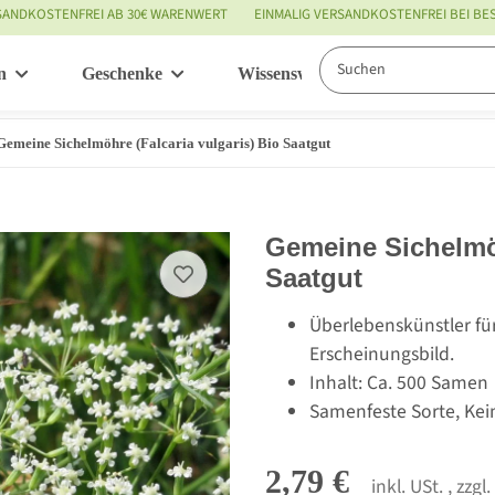
SANDKOSTENFREI AB 30€ WARENWERT
EINMALIG VERSANDKOSTENFREI BEI B
n
Geschenke
Wissenswertes
Service
Gemeine Sichelmöhre (Falcaria vulgaris) Bio Saatgut
Gemeine Sichelmöh
Saatgut
Überlebenskünstler fü
Erscheinungsbild.
Inhalt: Ca. 500 Samen
Samenfeste Sorte, Kei
2,79 €
inkl. USt. , zzgl.