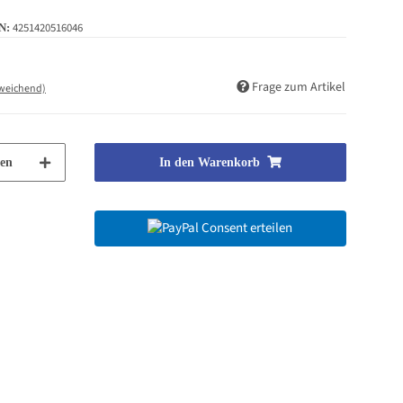
4251420516046
N:
Frage zum Artikel
bweichend)
en
In den Warenkorb
Consent erteilen