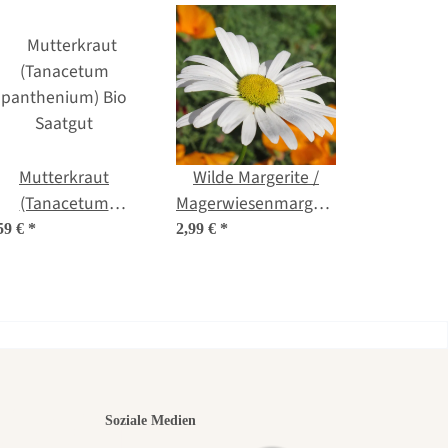
Mutterkraut
Wilde Margerite /
(Tanacetum
Magerwiesenmargerite
panthenium) Bio
(Leucanthemum
59 €
*
2,99 €
*
Saatgut
vulgare) Bio Saatgut
nsten
Soziale Medien