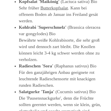
Kopfsalat 'Maikönig'
(Lactuca sativa) Bio
Sehr früher
Butterkopfsalat
. Kann bei
offenem Boden ab Januar ins Freiland gesät
werden.
Kohlrabi 'Superschmelz'
(Brassica oleracea
var gongylodes) Bio
Bewährte weiße Kohlrabisorte, die sehr groß
wird und dennoch zart bleibt. Die Knollen
können leicht 3-4 kg schwer werden ohne zu
verholzen.
Radieschen 'Sora'
(Raphanus sativus) Bio
Für den ganzjährigen Anbau geeignete rot
leuchtende Radieschensorte mit knackigen
runden Radieschen.
Salatgurke 'Tanja'
(Cucumis sativus) Bio
Die 'Pausensnackgurke', denn die Früchte
sollten geerntet werden, wenn sie klein, grün,