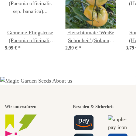
Gemeine Pfingstrose
Fleischtomate 'Weiße
So
(Paeonia officinalis
Schönheit' (Solanum
(He
5,99 €
ssp. banatica) Bio
*
2,59 €
lycopersicum) Bio
*
3,79
Saatgut
Saatgut
Einer der
Wir unterstützen
Bezahlen & Sicherheit
schönsten
Wege zu uns