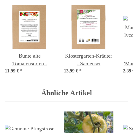
Bunte alte
Klostergarten-Kräuter
Tomatensorten -
- Samenset
'Ma
11,99 €
Samenset
*
13,99 €
*
2,39
lyc
Ähnliche Artikel