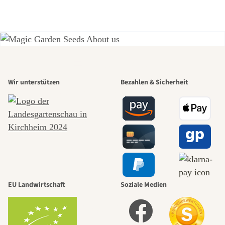
Einer der
Wir unterstützen
Bezahlen & Sicherheit
schönsten
Wege zu uns
selbst führt
durch den
EU Landwirtschaft
Soziale Medien
Garten