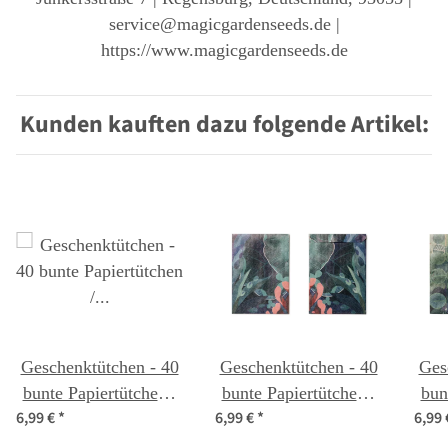
service@magicgardenseeds.de |
https://www.magicgardenseeds.de
Kunden kauften dazu folgende Artikel:
Geschenktütchen - 40
Geschenktütchen - 40
Ges
bunte Papiertütchen /
bunte Papiertütchen /
bun
6,99 €
*
6,99 €
*
6,99
Flachbeutel mit dem
Flachbeutel mit dem
Fla
Motiv: Chrysantheme
Motiv: Seerosenblatt