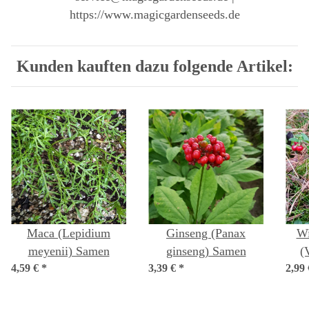
https://www.magicgardenseeds.de
Kunden kauften dazu folgende Artikel:
Maca (Lepidium
Ginseng (Panax
Wi
meyenii) Samen
ginseng) Samen
(
4,59 €
*
3,39 €
*
2,99
id