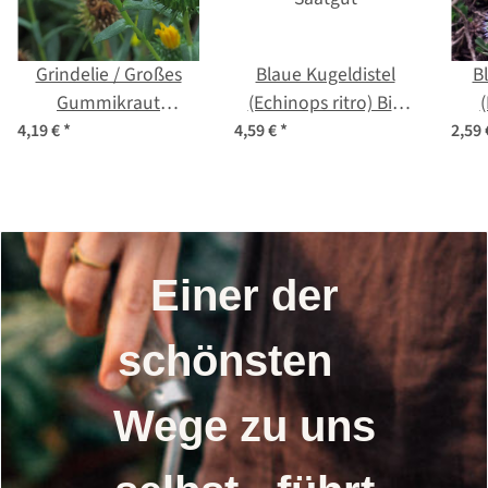
Grindelie / Großes
Blaue Kugeldistel
B
Gummikraut
(Echinops ritro) Bio
(
(Grindelia robusta) Bio
Saatgut
4,19 €
*
4,59 €
*
2,59
Saatgut
Einer der
schönsten
Wege zu uns