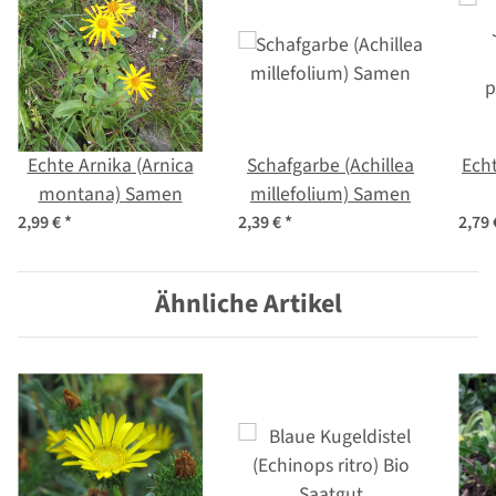
Echte Arnika (Arnica
Schafgarbe (Achillea
Ech
montana) Samen
millefolium) Samen
p
2,99 €
*
2,39 €
*
2,79
Ähnliche Artikel