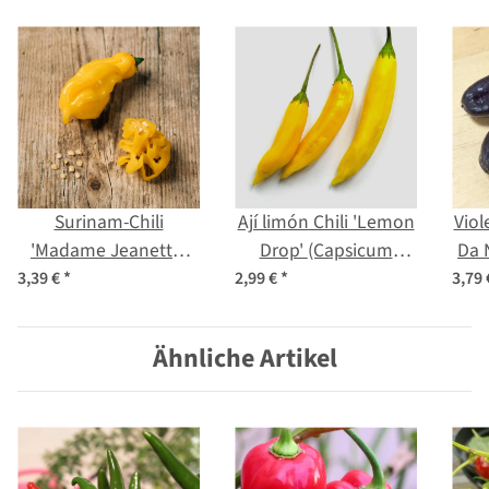
Surinam-Chili
Ají limón Chili 'Lemon
Viol
'Madame Jeanette'
Drop' (Capsicum
Da 
(Capsicum chinense)
baccatum) Samen
chi
3,39 €
*
2,99 €
*
3,79
Samen
Ähnliche Artikel