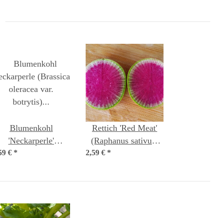
Blumenkohl
Rettich 'Red Meat'
'Neckarperle'
(Raphanus sativus)
59 €
(Brassica oleracea
*
2,59 €
*
Samen
ar. botrytis) Samen