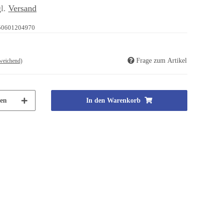
gl.
Versand
50601204970
Frage zum Artikel
weichend)
en
In den Warenkorb