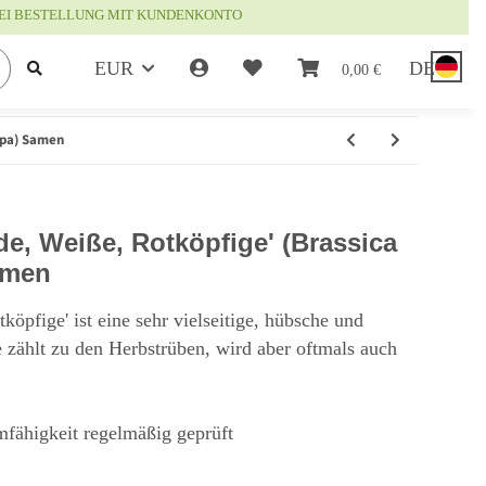
EI BESTELLUNG MIT KUNDENKONTO
EUR
DE
0,00 €
apa) Samen
e, Weiße, Rotköpfige' (Brassica
amen
öpfige' ist eine sehr vielseitige, hübsche und
e zählt zu den Herbstrüben, wird aber oftmals auch
mfähigkeit regelmäßig geprüft