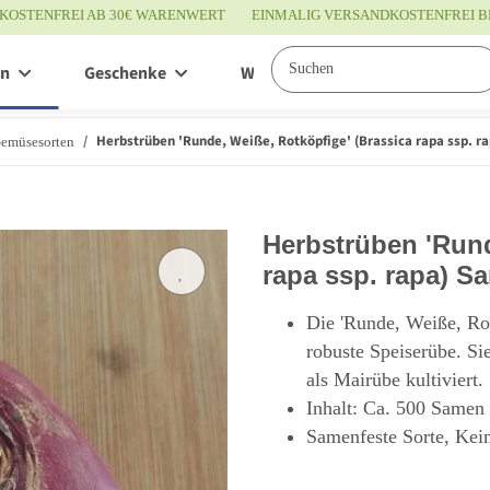
KOSTENFREI AB 30€ WARENWERT
EINMALIG VERSANDKOSTENFREI B
en
Geschenke
Wissenswertes
Service
Herbstrüben 'Runde, Weiße, Rotköpfige' (Brassica rapa ssp. r
Gemüsesorten
Herbstrüben 'Rund
rapa ssp. rapa) S
Die 'Runde, Weiße, Rotk
robuste Speiserübe. Si
als Mairübe kultiviert.
Inhalt: Ca. 500 Samen
Samenfeste Sorte, Kei