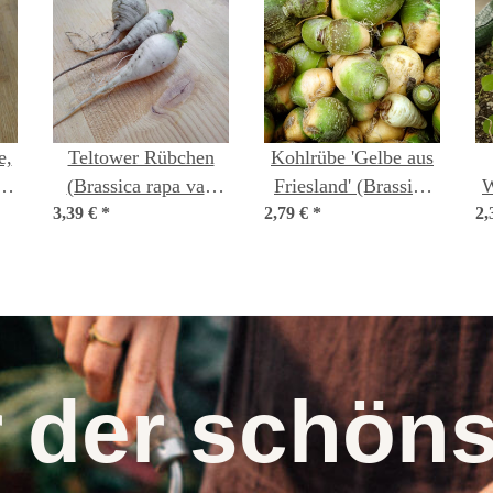
e,
Teltower Rübchen
Kohlrübe 'Gelbe aus
'
(Brassica rapa var.
Friesland' (Brassica
W
.
3,39 €
teltowiensis) Bio
*
napus subsp. rapifera)
2,79 €
*
2,
r
Saatgut
Bio Saatgut
r der schö