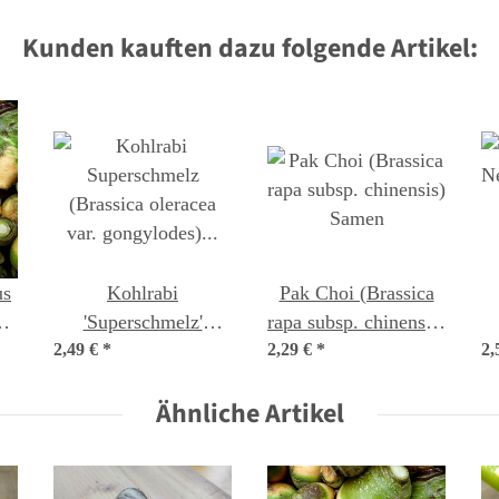
Kunden kauften dazu folgende Artikel:
us
Kohlrabi
Pak Choi (Brassica
a
'Superschmelz'
rapa subsp. chinensis)
ra)
2,49 €
(Brassica oleracea
*
2,29 €
*
Samen
2,
var. gongylodes)
v
Ähnliche Artikel
Samen