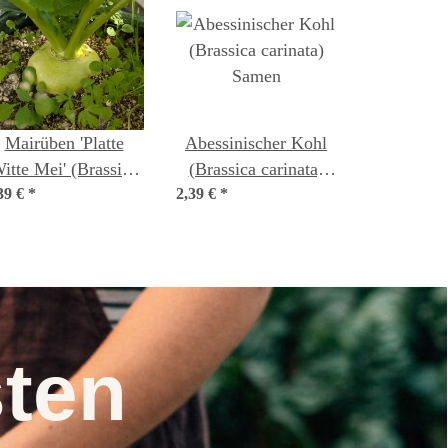
Mairüben 'Platte
Abessinischer Kohl
itte Mei' (Brassica
(Brassica carinata)
39 €
apa subsp. rapa var.
*
2,39 €
*
Samen
majalis) Samen
nsten