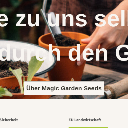
 zu uns s
 durch den 
Über Magic Garden Seeds
Sicherheit
EU Landwirtschaft