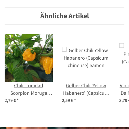
Samen
Ähnliche Artikel
Chili 'Trinidad
Gelber Chili 'Yellow
Viol
Scorpion Moruga
Habanero' (Capsicum
Da 
Yellow' (Capsicum
chinense) Samen
chi
2,79 €
*
2,59 €
*
3,79
chinense) Samen