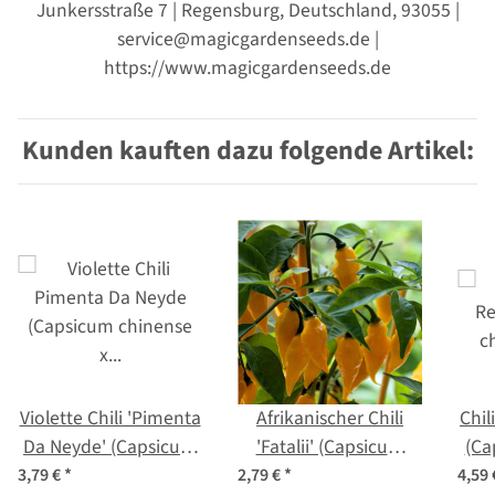
Junkersstraße 7 | Regensburg, Deutschland, 93055 |
service@magicgardenseeds.de |
https://www.magicgardenseeds.de
Kunden kauften dazu folgende Artikel:
Violette Chili 'Pimenta
Afrikanischer Chili
Chil
Da Neyde' (Capsicum
'Fatalii' (Capsicum
(Ca
chinense x annuum)
chinense) Samen
3,79 €
*
2,79 €
*
4,59