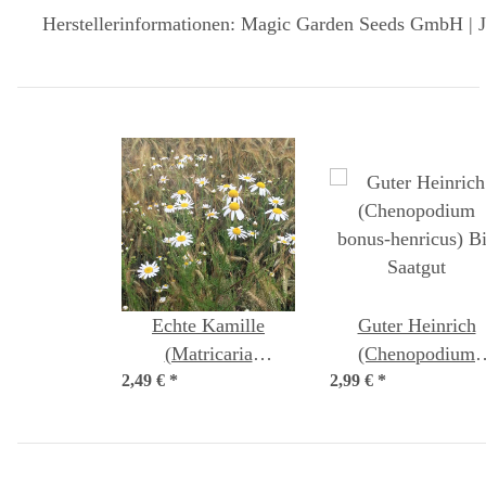
Herstellerinformationen: Magic Garden Seeds GmbH | J
Echte Kamille
Guter Heinrich
(Matricaria
(Chenopodium
2,49 €
chamomilla) Bio
*
2,99 €
bonus-henricus) B
*
Saatgut
Saatgut