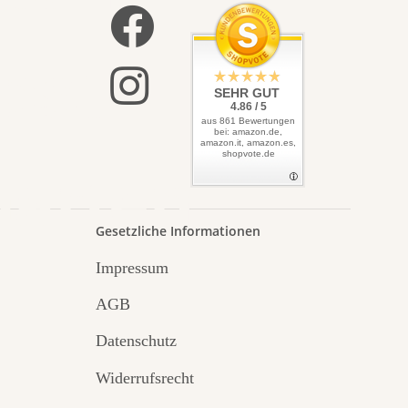
elbst
SEHR GUT
4.86 / 5
aus 861 Bewertungen
bei: amazon.de,
amazon.it, amazon.es,
shopvote.de
Garten
Gesetzliche Informationen
Impressum
AGB
Datenschutz
Widerrufsrecht