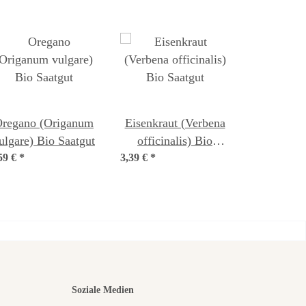
regano (Origanum
Eisenkraut (Verbena
ulgare) Bio Saatgut
officinalis) Bio
59 €
*
3,39 €
*
Saatgut
nsten
Soziale Medien