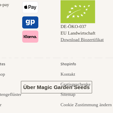
 zu uns s
DE‑ÖKO‑037
EU Landwirtschaft
Download Biozertifikat
 durch den 
tes
Shopinfo
hop
Kontakt
Gratisgeschenke
Über Magic Garden Seeds
tengeflüster
Sitemap
r
Cookie Zustimmung ändern