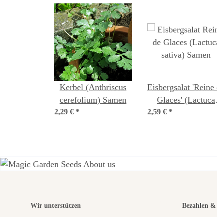
Kerbel (Anthriscus
Eisbergsalat 'Reine
cerefolium) Samen
Glaces' (Lactuca
2,29 €
*
2,59 €
sativa) Samen
*
Eine
Wir unterstützen
Bezahlen & 