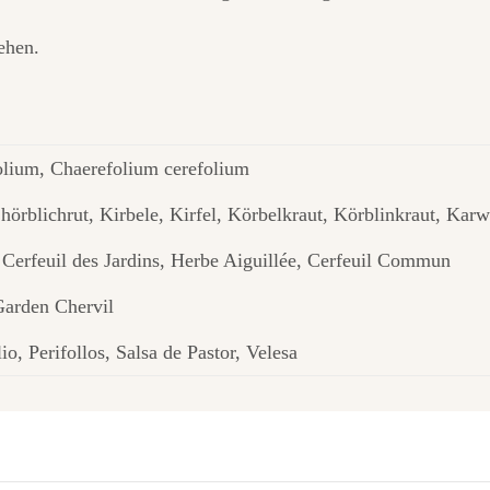
ehen.
olium, Chaerefolium cerefolium
hörblichrut, Kirbele, Kirfel, Körbelkraut, Körblinkraut, Karw
, Cerfeuil des Jardins, Herbe Aiguillée, Cerfeuil Commun
Garden Chervil
lio, Perifollos, Salsa de Pastor, Velesa