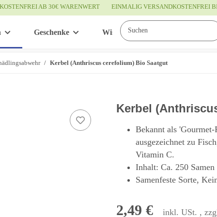
KOSTENFREI AB 30€ WARENWERT
EINMALIG VERSANDKOSTENFREI B
n
Geschenke
Wissenswertes
Service
hädlingsabwehr
Kerbel (Anthriscus cerefolium) Bio Saatgut
Kerbel (Anthriscu
Bekannt als 'Gourmet-P
ausgezeichnet zu Fisch
Vitamin C.
Inhalt: Ca. 250 Samen
Samenfeste Sorte, Keim
2,49 €
inkl. USt. , zzg