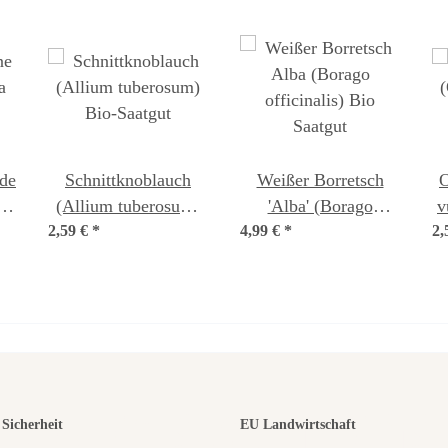
 de
Schnittknoblauch
Weißer Borretsch
O
(Allium tuberosum)
'Alba' (Borago
v
2,59 €
Bio-Saatgut
*
4,99 €
officinalis) Bio
*
2,
Saatgut
r der schö
Sicherheit
EU Landwirtschaft