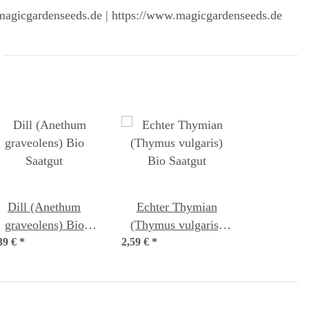
magicgardenseeds.de | https://www.magicgardenseeds.de
Dill (Anethum
Echter Thymian
graveolens) Bio
(Thymus vulgaris)
39 €
*
Saatgut
2,59 €
Bio Saatgut
*