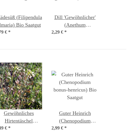
ädesüß (Filipendula
Dill 'Gewöhnlicher'
lmaria) Bio Saatgut
(Anethum
79 €
*
2,29 €
graveolens) Samen
*
Gewöhnliches
Guter Heinrich
Hirtentäschel
(Chenopodium
39 €
(Capsella bursa-
*
2,99 €
bonus-henricus) Bio
*