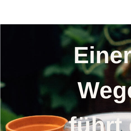
Samen
Eine
Wege
führt