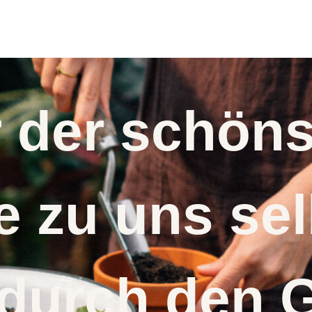
r der schö
 zu uns s
 durch den 