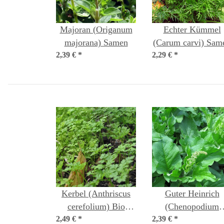
Majoran (Origanum
Echter Kümmel
majorana) Samen
(Carum carvi) Sam
2,39 €
*
2,29 €
*
Kerbel (Anthriscus
Guter Heinrich
cerefolium) Bio
(Chenopodium
2,49 €
*
Saatgut
2,39 €
bonus-henricus)
*