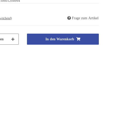
250601204994
Frage zum Artikel
weichend)
en
In den Warenkorb