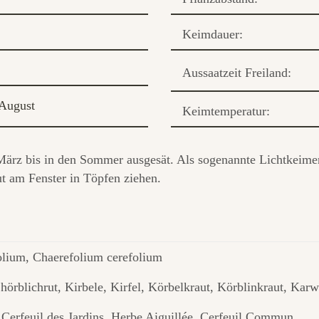
Keimdauer:
Aussaatzeit Freiland:
August
Keimtemperatur:
März bis in den Sommer ausgesät. Als sogenannte Lichtkeimer 
ut am Fenster in Töpfen ziehen.
olium, Chaerefolium cerefolium
hörblichrut, Kirbele, Kirfel, Körbelkraut, Körblinkraut, Karw
, Cerfeuil des Jardins, Herbe Aiguillée, Cerfeuil Commun