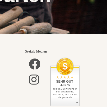
Soziale Medien
SEHR GUT
4.86 / 5
aus 861 Bewertungen
bei: amazon.de,
amazon.it, amazon.es,
shopvote.de