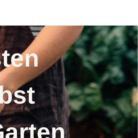
pastoris) Samen
Saatgut
nsten
elbst
Garten