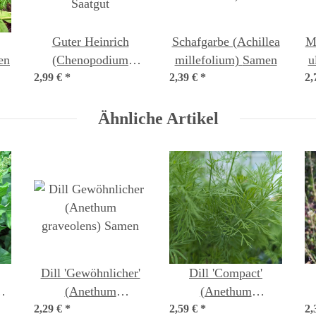
Guter Heinrich
Schafgarbe (Achillea
M
en
(Chenopodium
millefolium) Samen
u
2,99 €
bonus-henricus) Bio
*
2,39 €
*
2,
Saatgut
Ähnliche Artikel
Dill 'Gewöhnlicher'
Dill 'Compact'
(Anethum
(Anethum
2,29 €
graveolens) Samen
*
2,59 €
graveolens) Samen
*
2,