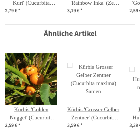
Kuri' (Cucurbita
'Rainbow Inka' (Zea
'Go
2,79 €
*
3,19 €
*
2,59
maxima) Bio Saatgut
mays) Bio Saatgut
Ähnliche Artikel
Kürbis 'Golden
Kürbis 'Grosser Gelber
Nugget' (Cucurbita
Zentner' (Cucurbita
Hub
2,59 €
*
3,59 €
*
3,39
maxima) Samen
maxima) Samen
m