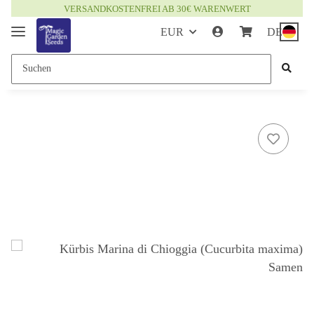
VERSANDKOSTENFREI AB 30€ WARENWERT
EUR
DE