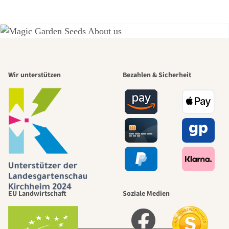
Einer der
Wir unterstützen
Bezahlen & Sicherheit
schönsten
Wege zu uns
selbst führt
durch den
EU Landwirtschaft
Soziale Medien
Garten