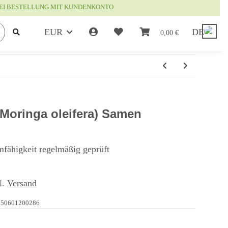
EI BESTELLUNG MIT KUNDENKONTO
EUR
DE
0,00 €
Moringa oleifera) Samen
mfähigkeit regelmäßig geprüft
l.
Versand
250601200286