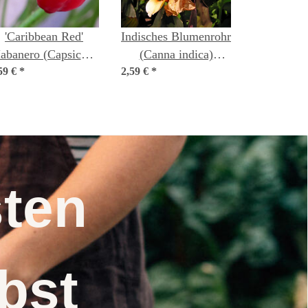
'Caribbean Red'
Indisches Blumenrohr
abanero (Capsicum
(Canna indica)
59 €
chinense) Chilis
*
2,59 €
*
Samen
Samen
nsten
elbst