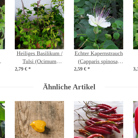
Heiliges Basilikum /
Echter Kapernstrauch
Tulsi (Ocimum
(Capparis spinosa)
en
2,79 €
tenuiflorum syn.
*
2,59 €
*
Samen
3,
sanctum )
Ähnliche Artikel