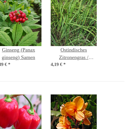
Ginseng (Panax
Ostindisches
ginseng) Samen
Zitronengras /
39 €
*
4,19 €
Lemongras
*
(Cymbopogon
flexuosus) Samen