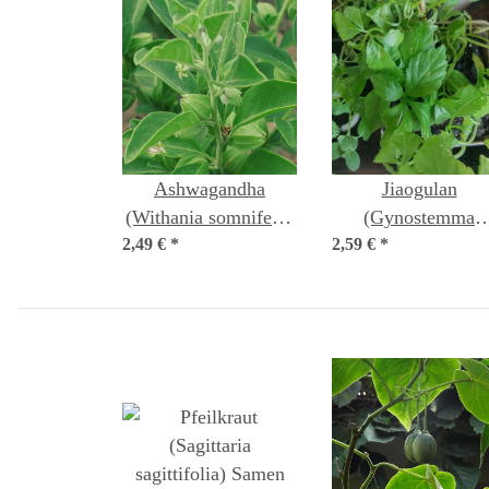
Ashwagandha
Jiaogulan
(Withania somnifera)
(Gynostemma
2,49 €
*
Samen
2,59 €
pentaphyllum) Sam
*