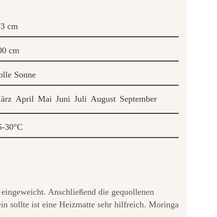
-3 cm
00 cm
olle Sonne
ärz
April
Mai
Juni
Juli
August
September
5-30°C
eingeweicht. Anschließend die gequollenen
sollte ist eine Heizmatte sehr hilfreich. Moringa