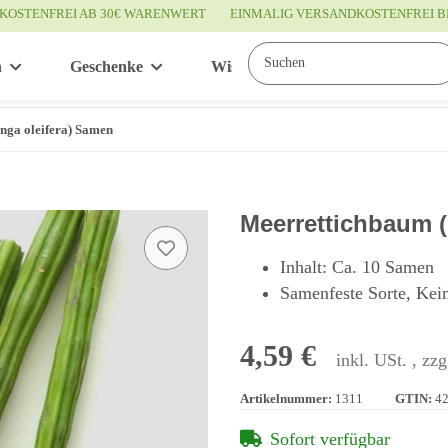
KOSTENFREI AB 30€ WARENWERT
EINMALIG VERSANDKOSTENFREI B
n
Geschenke
Wissenswertes
Service
nga oleifera) Samen
Meerrettichbaum (
Inhalt: Ca. 10 Samen
Samenfeste Sorte, Kei
4,59 €
inkl. USt. , zzg
Artikelnummer:
1311
GTIN:
4
Sofort verfügbar