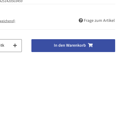
4251420503459
Frage zum Artikel
bweichend)
Stk
In den Warenkorb