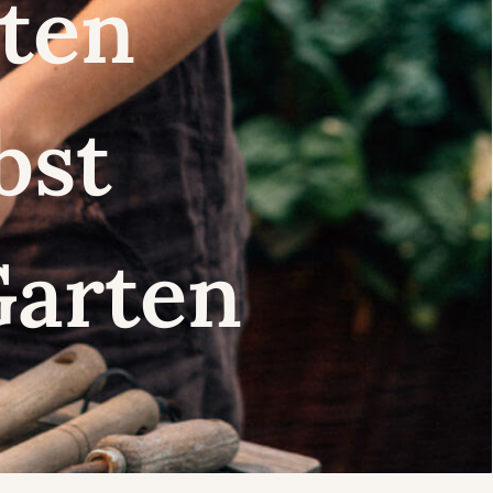
nsten
lbst
Garten