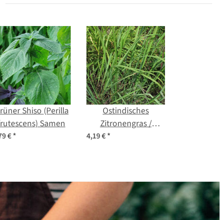
rüner Shiso (Perilla
Ostindisches
frutescens) Samen
Zitronengras /
Lemongras
79 €
*
4,19 €
*
(Cymbopogon
flexuosus) Samen