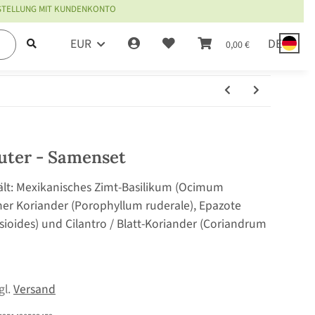
ESTELLUNG MIT KUNDENKONTO
EUR
DE
0,00 €
uter - Samenset
lt: Mexikanisches Zimt-Basilikum (Ocimum
cher Koriander (Porophyllum ruderale), Epazote
ides) und Cilantro / Blatt-Koriander (Coriandrum
zgl.
Versand