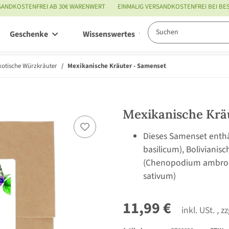
SANDKOSTENFREI AB 30€ WARENWERT
EINMALIG VERSANDKOSTENFREI BEI B
Geschenke
Wissenswertes
Service
xotische Würzkräuter
Mexikanische Kräuter - Samenset
Mexikanische Krä
Dieses Samenset enthä
basilicum), Bolivianis
(Chenopodium ambrosio
sativum)
11,99 €
inkl. USt. , z