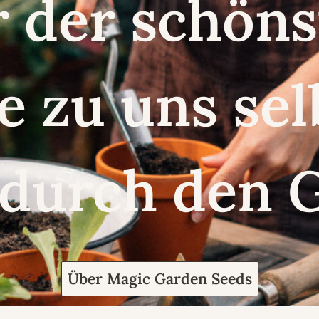
r der schö
e zu uns se
 durch den 
Über Magic Garden Seeds