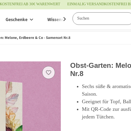
KOSTENFREI AB 30€ WARENWERT
EINMALIG VERSANDKOSTENFREI B
Geschenke
Wissenswertes
Service
n: Melone, Erdbeere & Co - Samenset Nr.8
Obst-Garten: Mel
Nr.8
Sechs süße & aromatisc
Saison.
Geeignet für Topf, Ba
Mit QR-Code zur ausfüh
jedem Tütchen.