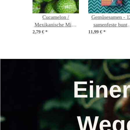
Cucamelon /
Gemüsesamen - 1
Mexikanische Mini-
samenfeste bunte
2,79 €
Gurke (Melothria
*
11,99 €
Gemüsesorten -
*
scabra) Samen
simpel & ertragrei
- Einsteiger-
Saatgutset
Eine
Wege