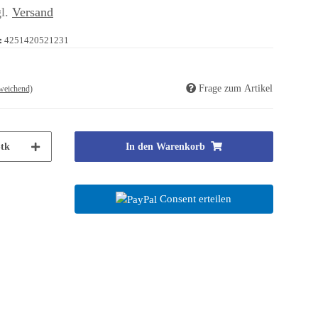
gl.
Versand
:
4251420521231
Frage zum Artikel
weichend)
tk
In den Warenkorb
Consent erteilen