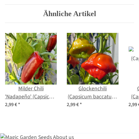
Ähnliche Artikel
Milder Chili
Glockenchili
'Nadapeño' (Capsicum
(Capsicum baccatum)
(C
annuum) Bio Saatgut
Bio Saatgut
2,99 €
*
2,99 €
*
2,99