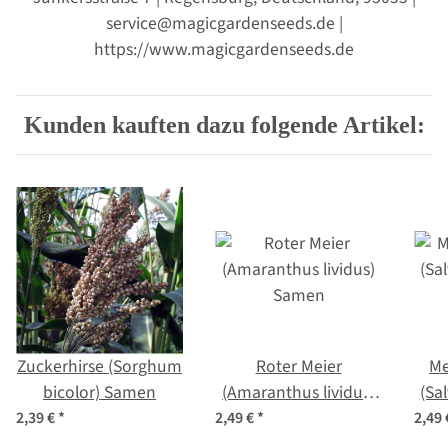
service@magicgardenseeds.de |
https://www.magicgardenseeds.de
Kunden kauften dazu folgende Artikel:
Zuckerhirse (Sorghum
Roter Meier
Me
bicolor) Samen
(Amaranthus lividus)
(Sal
Samen
2,39 €
*
2,49 €
*
2,49