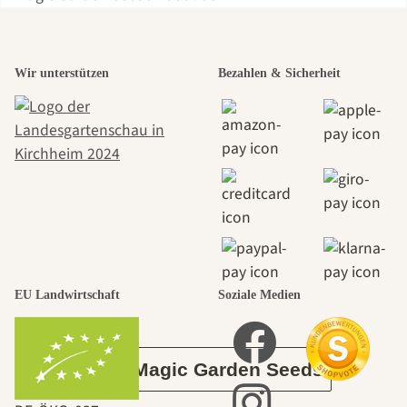
Einer der
Wir unterstützen
Bezahlen & Sicherheit
schönsten
Wege zu uns
selbst führt
durch den
EU Landwirtschaft
Soziale Medien
Garten
Über Magic Garden Seeds