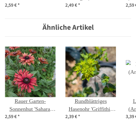
2,59 €
*
2,49 €
*
2,59
(Rudbeckia hirta)
hirta) Bio Saatgut
Samen
Ähnliche Artikel
Rauer Garten-
Rundblättriges
L
Sonnenhut 'Sahara'
Hasenohr 'Griffithii'
(An
2,59 €
*
2,39 €
*
3,39
(Rudbeckia hirta)
(Bupleurum
Samen
rotundifolium) Samen