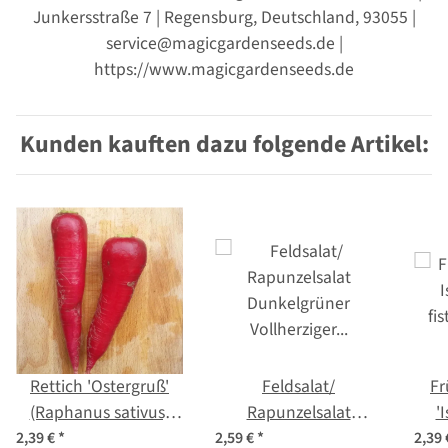
Junkersstraße 7 | Regensburg, Deutschland, 93055 |
service@magicgardenseeds.de |
https://www.magicgardenseeds.de
Kunden kauften dazu folgende Artikel:
Rettich 'Ostergruß'
Feldsalat/
Fr
(Raphanus sativus)
Rapunzelsalat
'
Samen
'Dunkelgrüner
fi
2,39 €
*
2,59 €
*
2,39