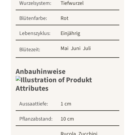
Wurzelsystem:
Tiefwurzel
Blütenfarbe:
Rot
Lebenszyklus:
Einjährig
Mai
Juni
Juli
Blütezeit:
Anbauhinweise
Aussaattiefe:
1 cm
Pflanzabstand:
10 cm
Rucola
Zucchini