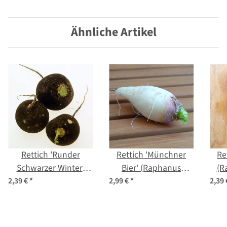
Vollherziger'
(Valerianella locusta)
Ähnliche Artikel
Samen
Rettich 'Runder
Rettich 'Münchner
Re
Schwarzer Winter'
Bier' (Raphanus
(R
(Raphanus sativus)
sativus) Bio Saatgut
2,39 €
*
2,99 €
*
2,39
Samen