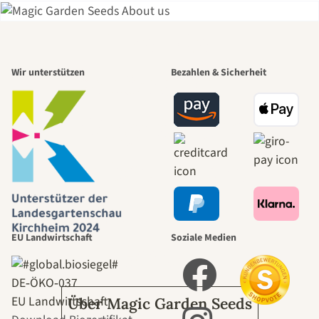
Einer der
Wir unterstützen
Bezahlen & Sicherheit
schönsten
Wege zu uns
selbst führt
durch den
EU Landwirtschaft
Soziale Medien
Garten
DE‑ÖKO‑037
EU Landwirtschaft
Über Magic Garden Seeds