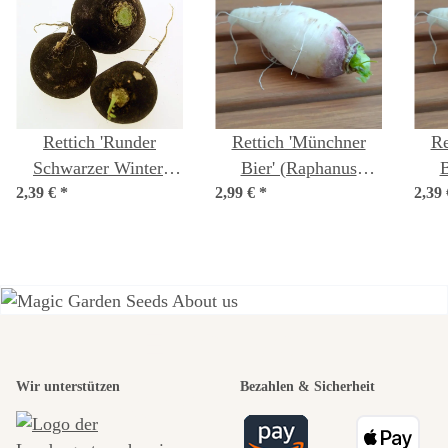
Rettich 'Runder
Rettich 'Münchner
Re
Schwarzer Winter'
Bier' (Raphanus
B
2,39 €
(Raphanus sativus)
*
2,99 €
sativus) Bio Saatgut
*
2,39
Samen
Einer der
Wir unterstützen
Bezahlen & Sicherheit
schönsten