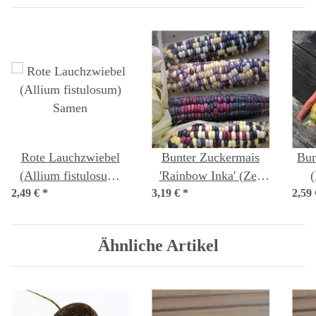
Rote Lauchzwiebel
Bunter Zuckermais
Bun
(Allium fistulosum)
'Rainbow Inka' (Zea
(
2,49 €
*
Samen
3,19 €
mays) Bio Saatgut
*
2,59
Ähnliche Artikel