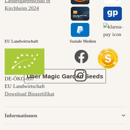
Wege zu uns
selbst führt
durch den
EU Landwirtschaft
Soziale Medien
Garten
Über Magic Garden Seeds
DE‑ÖKO‑037
EU Landwirtschaft
Download Biozertifikat
Informationen