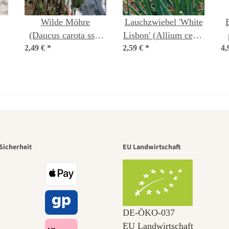
Wilde Möhre
Lauchzwiebel 'White
(Daucus carota ssp.
Lisbon' (Allium cepa)
2,49 €
carota) Bio Saatgut
*
2,59 €
Bio Saatgut
*
4,
r der schö
Sicherheit
EU Landwirtschaft
 zu uns s
DE‑ÖKO‑037
EU Landwirtschaft