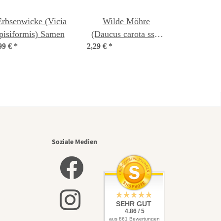
Erbsenwicke (Vicia
Wilde Möhre
pisiformis) Samen
(Daucus carota ssp.
99 €
*
2,29 €
carota) Samen
*
nsten
Soziale Medien
elbst
SEHR GUT
4.86 / 5
aus 861 Bewertungen