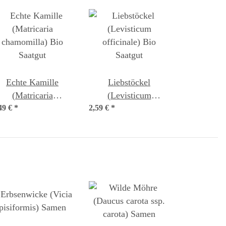
Echte Kamille
Liebstöckel
(Matricaria
(Levisticum
49 €
chamomilla) Bio
*
2,59 €
officinale) Bio
*
Saatgut
Saatgut