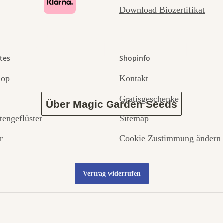
Download Biozertifikat
 durch den 
tes
Shopinfo
hop
Kontakt
Gratisgeschenke
Über Magic Garden Seeds
tengeflüster
Sitemap
r
Cookie Zustimmung ändern
Vertrag widerrufen