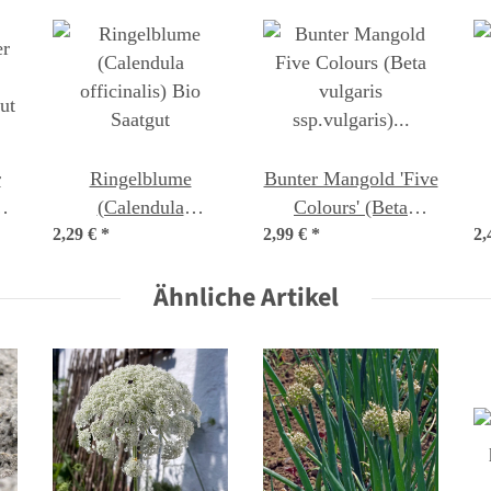
r
Ringelblume
Bunter Mangold 'Five
(Calendula
Colours' (Beta
ut
2,29 €
officinalis) Bio
*
2,99 €
vulgaris ssp.vulgaris)
*
2,
Saatgut
Bio Saatgut
Ähnliche Artikel