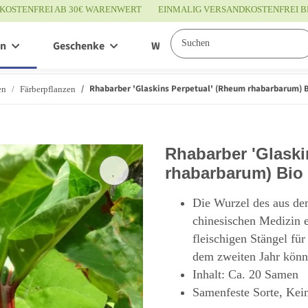
KOSTENFREI AB 30€ WARENWERT
EINMALIG VERSANDKOSTENFREI B
en
Geschenke
Wissenswertes
Service
Rhabarber 'Glaskins Perpetual' (Rheum rhabarbarum) B
en
Färberpflanzen
Rhabarber 'Glaski
rhabarbarum) Bio
Die Wurzel des aus de
chinesischen Medizin e
fleischigen Stängel für
dem zweiten Jahr könne
Inhalt: Ca. 20 Samen
Samenfeste Sorte, Kei