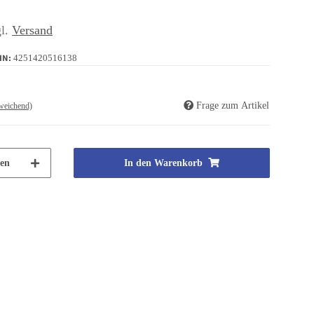
gl.
Versand
IN:
4251420516138
Frage zum Artikel
weichend)
en
In den Warenkorb