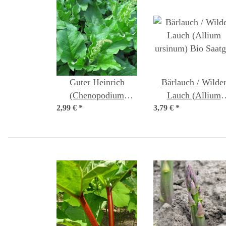
Guter Heinrich
Bärlauch / Wilde
(Chenopodium
Lauch (Allium
2,99 €
bonus-henricus) Bio
*
3,79 €
ursinum) Bio Saatg
*
Saatgut