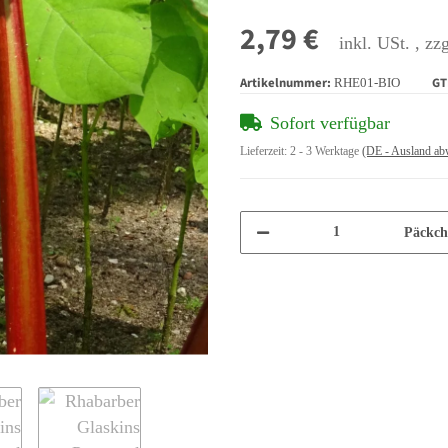
2,79 €
inkl. USt. , zz
Artikelnummer:
GT
RHE01-BIO
Sofort verfügbar
Lieferzeit:
2 - 3 Werktage
(DE - Ausland ab
Päckch