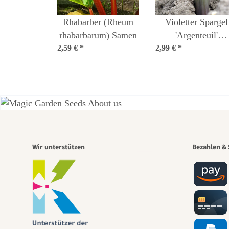
Rhabarber (Rheum
Violetter Spargel
rhabarbarum) Samen
'Argenteuil'
2,59 €
*
2,99 €
(Asparagus
*
officinalis) Bio-
Saatgut
Eine
Wir unterstützen
Bezahlen & 
Wege