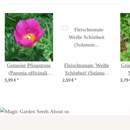
Gemeine Pfingstrose
Fleischtomate 'Weiße
Grü
(Paeonia officinalis
Schönheit' (Solanum
5,99 €
*
2,59 €
*
3,79
ssp. banatica) Bio
lycopersicum) Bio
vir
Saatgut
Saatgut
Einer der