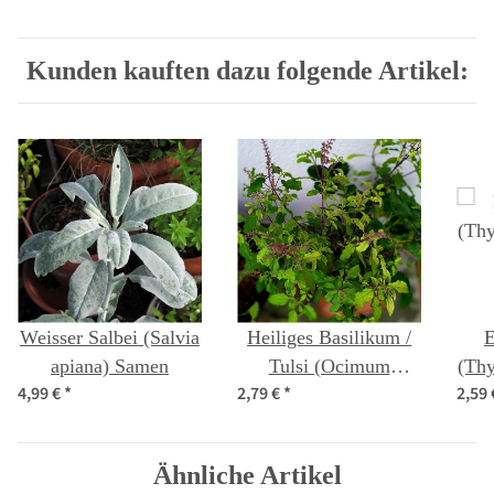
Kunden kauften dazu folgende Artikel:
Weisser Salbei (Salvia
Heiliges Basilikum /
E
apiana) Samen
Tulsi (Ocimum
(Thy
4,99 €
*
2,79 €
*
2,59
tenuiflorum syn.
sanctum )
Ähnliche Artikel