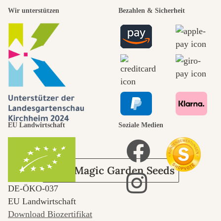
schönsten
Wir unterstützen
Bezahlen & Sicherheit
Wege zu uns
selbst führt
durch den
EU Landwirtschaft
Soziale Medien
Garten
Über Magic Garden Seeds
DE‑ÖKO‑037
EU Landwirtschaft
Download Biozertifikat