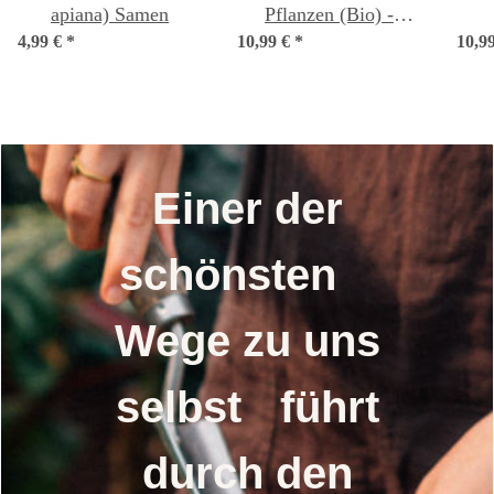
apiana) Samen
Pflanzen (Bio) -
4,99 €
*
10,99 €
Samenset
*
10,9
Einer der
schönsten
Wege zu uns
selbst führt
durch den