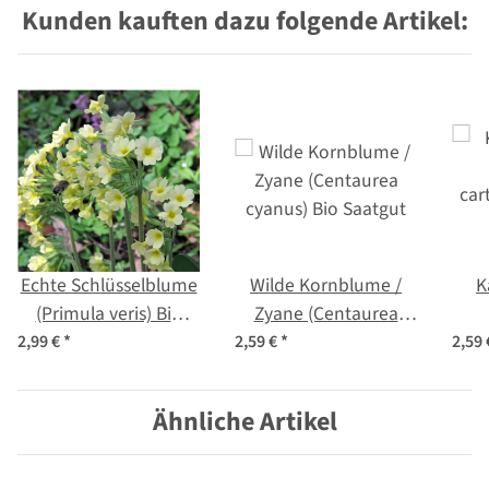
Kunden kauften dazu folgende Artikel:
Echte Schlüsselblume
Wilde Kornblume /
K
(Primula veris) Bio
Zyane (Centaurea
Saatgut
cyanus) Bio Saatgut
car
2,99 €
*
2,59 €
*
2,59
Ähnliche Artikel