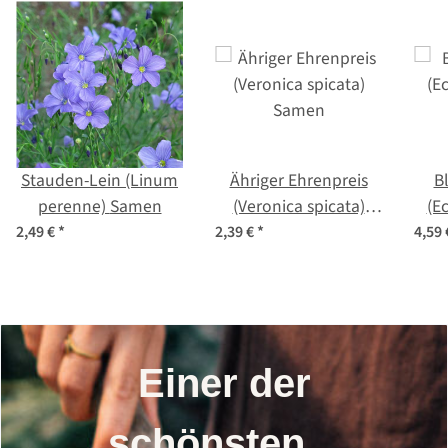
Stauden-Lein (Linum
Ähriger Ehrenpreis
B
perenne) Samen
(Veronica spicata)
(Ec
Samen
2,49 €
*
2,39 €
*
4,59
Einer der
schönsten