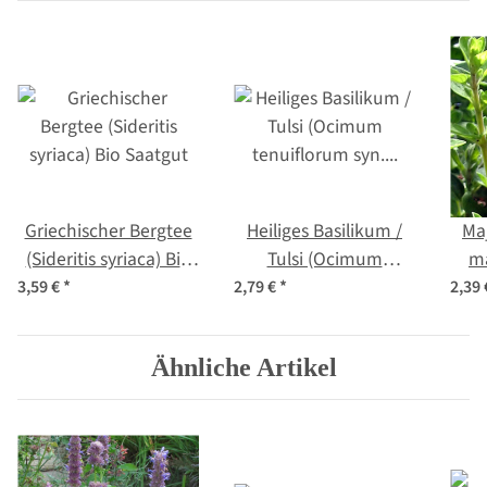
Griechischer Bergtee
Heiliges Basilikum /
Ma
(Sideritis syriaca) Bio
Tulsi (Ocimum
m
Saatgut
tenuiflorum syn.
3,59 €
*
2,79 €
*
2,39
sanctum )
Ähnliche Artikel