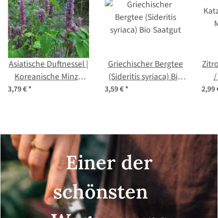
Asiatische Duftnessel |
Griechischer Bergtee
Zitr
Koreanische Minze
(Sideritis syriaca) Bio
/
(Agastache rugosa)
Saatgut
(Ne
3,79 €
*
3,59 €
*
2,99
Bio-Saatgut
Einer der
schönsten