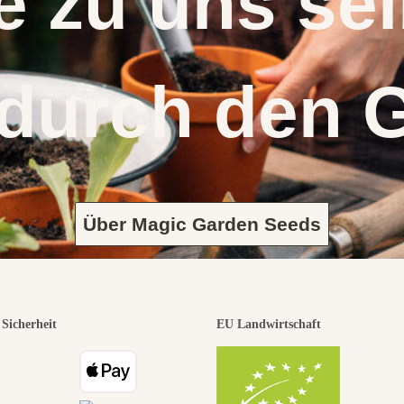
 zu uns s
 durch den 
Über Magic Garden Seeds
Sicherheit
EU Landwirtschaft