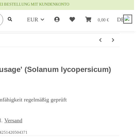
EI BESTELLUNG MIT KUNDENKONTO
EUR
DE
0,00 €
usage' (Solanum lycopersicum)
mfähigkeit regelmäßig geprüft
l.
Versand
4251420504371