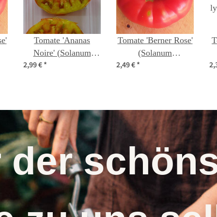
e'
Tomate 'Ananas
Tomate 'Berner Rose'
T
Noire' (Solanum
(Solanum
2,99 €
*
2,49 €
*
2,
o
lycopersicum) Samen
lycopersicum) Samen
l
r der schö