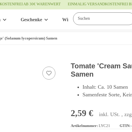
KOSTENFREI AB 30€ WARENWERT
EINMALIG VERSANDKOSTENFREI B
n
Geschenke
Wissenswertes
Service
e' (Solanum lycopersicum) Samen
Tomate 'Cream Sa
Samen
Inhalt: Ca. 10 Samen
Samenfeste Sorte, Kei
2,59 €
inkl. USt. , zzg
Artikelnummer:
LYC21
GTIN: