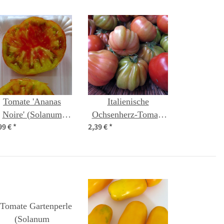
Tomate 'Ananas
Italienische
Noire' (Solanum
Ochsenherz-Tomate
99 €
*
2,39 €
*
ycopersicum) Samen
'Cuore di bue'
(Solanum
lycopersicum) Samen