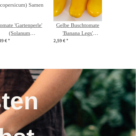
omate 'Gartenperle'
Gelbe Buschtomate
(Solanum
'Banana Legs'
39 €
*
2,59 €
*
ycopersicum) Samen
(Solanum
lycopersicum) Samen
nsten