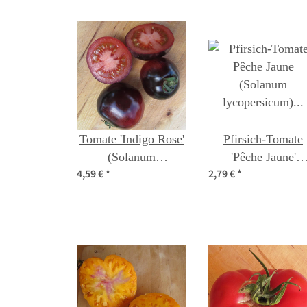
Tomate 'Indigo Rose'
Pfirsich-Tomate
(Solanum
'Pêche Jaune'
4,59 €
*
2,79 €
*
lycopersicum) Samen
(Solanum
lycopersicum) Bi
Saatgut