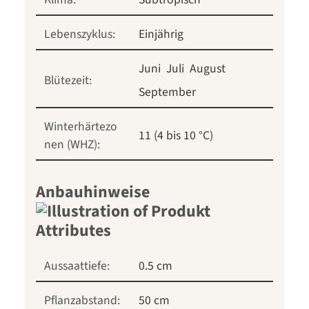
Lebenszyklus:
Einjährig
Juni
Juli
August
Blütezeit:
September
Winterhärtezo
11 (4 bis 10 °C)
nen (WHZ):
Anbauhinweise
Aussaattiefe:
0.5 cm
Pflanzabstand:
50 cm