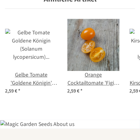
Gelbe Tomate
Orange
'Goldene Königin'
Cocktailtomate 'Figiel'
Kirs
(Solanum
(Solanum
2,59 €
*
2,59 €
*
2,59
lycopersicum) Bio
lycopersicum) Bio
ly
Saatgut
Saatgut
Einer der