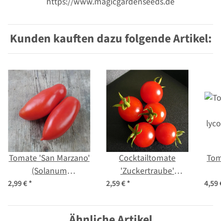
https://www.magicgardenseeds.de
Kunden kauften dazu folgende Artikel:
Tomate 'San Marzano'
Cocktailtomate
Tom
(Solanum
'Zuckertraube'
lycopersicum) Bio
(Solanum
lyc
2,99 €
*
2,59 €
*
4,59
Saatgut
lycopersicum) Bio
Saatgut
Ähnliche Artikel