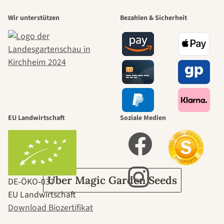
Wir unterstützen
Bezahlen & Sicherheit
schönsten
Wege zu uns
selbst führt
durch den
EU Landwirtschaft
Soziale Medien
Garten
Über Magic Garden Seeds
DE‑ÖKO‑037
EU Landwirtschaft
Download Biozertifikat