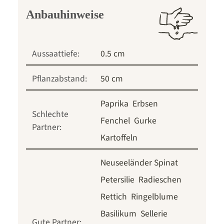
Anbauhinweise
Aussaattiefe:
0.5 cm
Pflanzabstand:
50 cm
Paprika
Erbsen
Schlechte
Fenchel
Gurke
Partner:
Kartoffeln
Neuseeländer Spinat
Petersilie
Radieschen
Rettich
Ringelblume
Basilikum
Sellerie
Gute Partner: