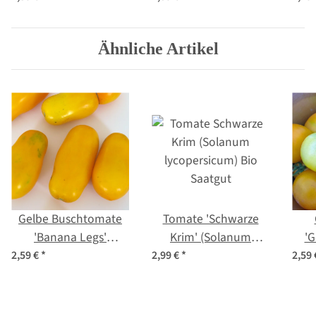
(Solanum
lyc
lycopersicum) Samen
Ähnliche Artikel
Gelbe Buschtomate
Tomate 'Schwarze
'Banana Legs'
Krim' (Solanum
'G
(Solanum
lycopersicum) Bio
2,59 €
*
2,99 €
*
2,59
lycopersicum) Samen
Saatgut
ly