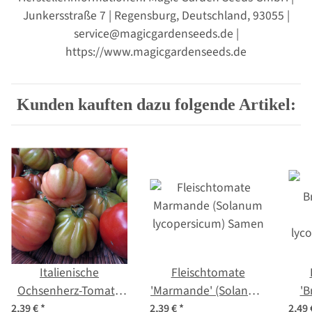
Junkersstraße 7 | Regensburg, Deutschland, 93055 |
service@magicgardenseeds.de |
https://www.magicgardenseeds.de
Kunden kauften dazu folgende Artikel:
Italienische
Fleischtomate
Ochsenherz-Tomate
'Marmande' (Solanum
'B
'Cuore di bue'
lycopersicum) Samen
2,39 €
*
2,39 €
*
2,49