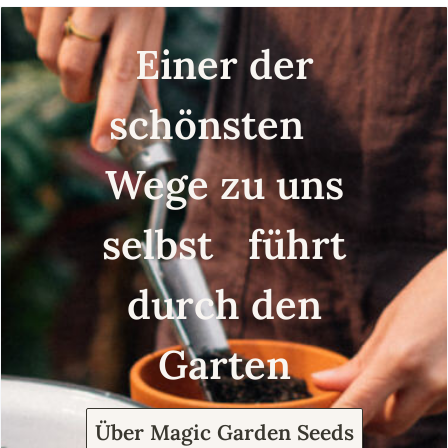
Einer der
schönsten
Wege zu uns
selbst führt
durch den
Garten
Über Magic Garden Seeds