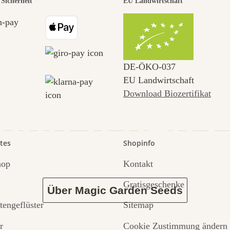
r der schö
Sicherheit
EU Landwirtschaft
 zu uns s
DE‑ÖKO‑037
EU Landwirtschaft
Download Biozertifikat
 durch den 
tes
Shopinfo
hop
Kontakt
Gratisgeschenke
Über Magic Garden Seeds
tengeflüster
Sitemap
r
Cookie Zustimmung ändern