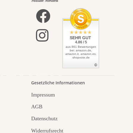
nsten
Soziale Medien
elbst
SEHR GUT
4.86 / 5
aus 861 Bewertungen
bei: amazon.de,
amazon.it, amazon.es,
shopvote.de
Garten
Gesetzliche Informationen
Impressum
AGB
Datenschutz
Widerrufsrecht