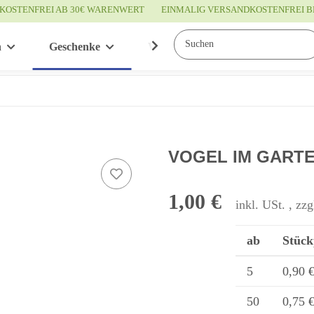
KOSTENFREI AB 30€ WARENWERT
EINMALIG VERSANDKOSTENFREI B
n
Geschenke
Wissenswertes
Service
VOGEL IM GARTEN 
1,00 €
inkl. USt. , zzg
ab
Stück
5
0,90 
50
0,75 