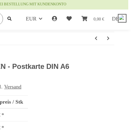
EI BESTELLUNG MIT KUNDENKONTO
EUR
DE
0,00 €
- Postkarte DIN A6
l.
Versand
preis / Stk
€
*
€
*