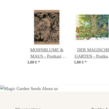
MOHNBLUME &
DER MAGISCH
MAUS - Postkarte
GARTEN - Postkar
1,00 €
*
DIN A6
1,00 €
*
DIN A6