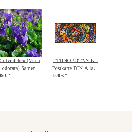
uftveilchen (Viola
ETHNOBOTANIK -
odorata) Samen
Postkarte DIN A lang
99 €
*
1,00 €
(10,5 x 21 cm)
*