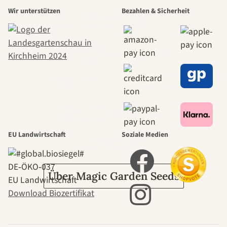
Wir unterstützen
Bezahlen & Sicherheit
schönsten
Wege zu uns
selbst führt
durch den
Garten
EU Landwirtschaft
Soziale Medien
DE‑ÖKO‑037
Über Magic Garden Seeds
EU Landwirtschaft
Download Biozertifikat