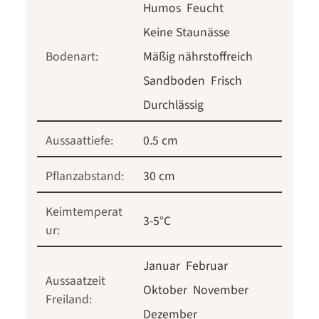
Humos
Feucht
Keine Staunässe
Bodenart:
Mäßig nährstoffreich
Sandboden
Frisch
Durchlässig
Aussaattiefe:
0.5 cm
Pflanzabstand:
30 cm
Keimtemperat
3-5°C
ur:
Januar
Februar
Aussaatzeit
Oktober
November
Freiland:
Dezember