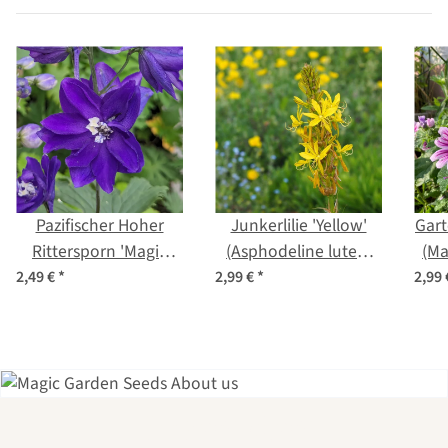
Pazifischer Hoher
Junkerlilie 'Yellow'
Gart
Rittersporn 'Magic
(Asphodeline lutea)
(Ma
Fountains-Dark Blue'
Samen
2,49 €
*
2,99 €
*
2,99
(Delphinium
cultorum) Samen
Einer der