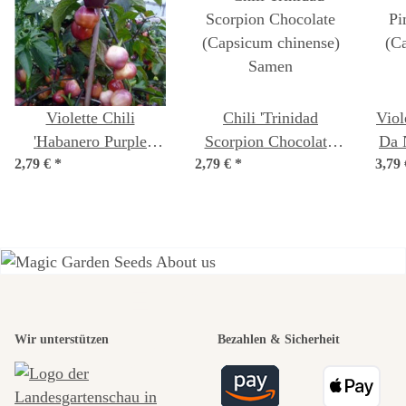
Violette Chili
Chili 'Trinidad
Viol
'Habanero Purple
Scorpion Chocolate'
Da 
2,79 €
Peach' (Capsicum
*
2,79 €
(Capsicum chinense)
*
3,79
ch
chinense) Samen
Samen
Einer der
Wir unterstützen
Bezahlen & Sicherheit
schönsten