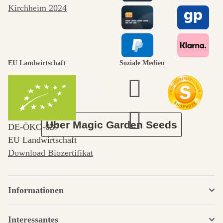
Wege zu uns
selbst führt
durch den
EU Landwirtschaft
Soziale Medien
Garten
Über Magic Garden Seeds
DE‑ÖKO‑037
EU Landwirtschaft
Download Biozertifikat
Informationen
Interessantes