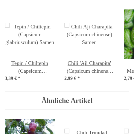
Tepin / Chiltepin
Chili 'Aji Charapita'
(Capsicum
(Capsicum chinense)
Me
3,39 €
glabriusculum) Samen
*
2,99 €
*
Samen
2,79
G
Ähnliche Artikel