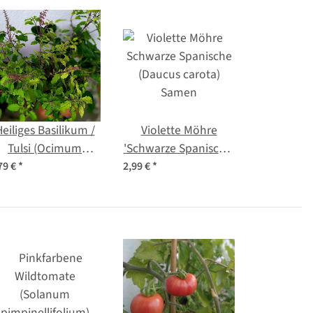
eiliges Basilikum /
Violette Möhre
Tulsi (Ocimum
'Schwarze Spanische'
tenuiflorum syn.
(Daucus carota)
79 €
*
2,99 €
*
sanctum )
Samen