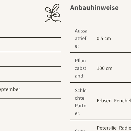
Anbauhinweise
Aussa
attief
0.5 cm
e:
Pflan
zabst
100 cm
and:
eptember
Schle
chte
Erbsen
Fenche
Partn
er:
Petersilie
Radi