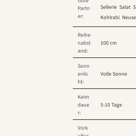
Gute
Sellerie
Salat
S
Partn
er:
Kohlrabi
Neuse
Reihe
nabst
100 cm
and:
Sonn
enlic
Volle Sonne
ht:
Keim
daue
5-10 Tage
r:
Vork
ultur