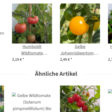
Humboldt
Gelbe
H
Wildtomate
Johannisbeertomate
(Solanum
(Solanum
3,19 €
*
2,49 €
*
2,
en
pimpinellifolium var.
pimpinellifolium)
humboldtii) Samen
Ähnliche Artikel
Samen