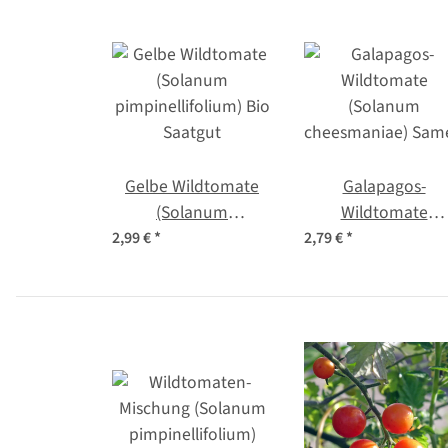
Gelbe Wildtomate
Galapagos-
(Solanum
Wildtomate
pimpinellifolium) Bio
(Solanum
2,99 €
*
2,79 €
*
Saatgut
cheesmaniae) Sam