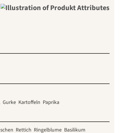
l
Gurke
Kartoffeln
Paprika
eschen
Rettich
Ringelblume
Basilikum