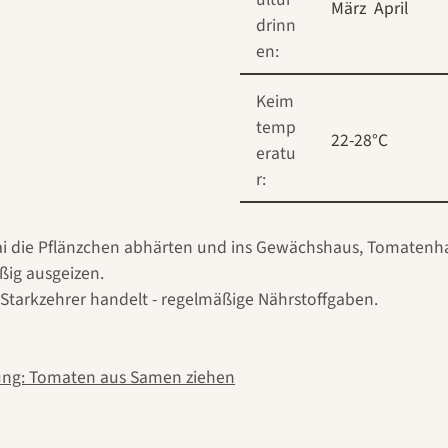
März
April
drinn
en:
Keim
temp
22-28°C
eratu
r:
Mai die Pflänzchen abhärten und ins Gewächshaus, Tomatenha
ig ausgeizen.
 Starkzehrer handelt - regelmäßige Nährstoffgaben.
ung: Tomaten aus Samen ziehen