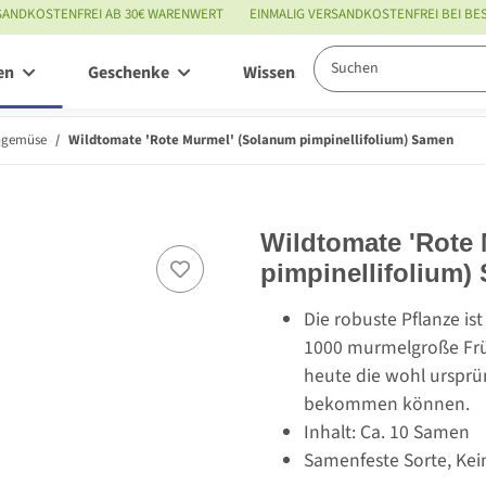
SANDKOSTENFREI AB 30€ WARENWERT
EINMALIG VERSANDKOSTENFREI BEI B
en
Geschenke
Wissenswertes
Service
ngemüse
Wildtomate 'Rote Murmel' (Solanum pimpinellifolium) Samen
Wildtomate 'Rote
pimpinellifolium)
Die robuste Pflanze is
1000 murmelgroße Früc
heute die wohl ursprü
bekommen können.
Inhalt: Ca. 10 Samen
Samenfeste Sorte, Kei