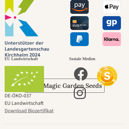
Wege zu uns
selbst führt
durch den
EU Landwirtschaft
Soziale Medien
Garten
Über Magic Garden Seeds
DE‑ÖKO‑037
EU Landwirtschaft
Download Biozertifikat