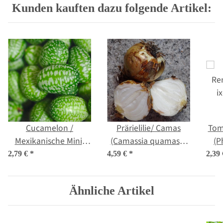
Kunden kauften dazu folgende Artikel:
Cucamelon /
Prärielilie/ Camas
Toma
Mexikanische Mini-
(Camassia quamash)
(P
Gurke (Melothria
Samen
2,79 €
*
4,59 €
*
2,39
scabra) Samen
Ähnliche Artikel