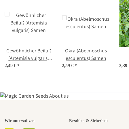
Gewöhnlicher Beifuß
Okra (Abelmoschus
(Artemisia vulgaris)
esculentus) Samen
Samen
hy
2,49 €
*
2,59 €
*
3,39
Einer der
Wir unterstützen
Bezahlen & Sicherheit
schönsten