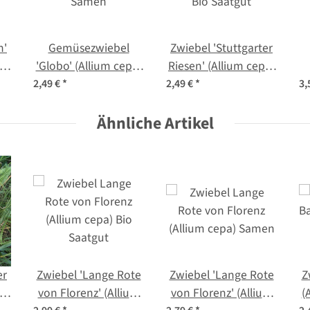
n'
Gemüsezwiebel
Zwiebel 'Stuttgarter
'Globo' (Allium cepa)
Riesen' (Allium cepa)
Samen
Bio Saatgut
(
2,49 €
*
2,49 €
*
3,
Ähnliche Artikel
er
Zwiebel 'Lange Rote
Zwiebel 'Lange Rote
Z
a)
von Florenz' (Allium
von Florenz' (Allium
(