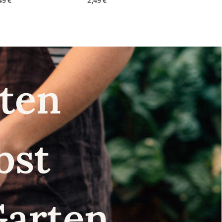
Saatgut
49 €
*
2,49 €
*
nsten
lbst
Garten