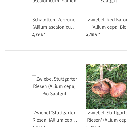
Schalotten 'Zebrune'
Zwiebel 'Red Baro
(Allium ascalonicum)
(Allium cepa) Bio
Samen
Saatgut
2,79 €
*
2,49 €
*
Zwiebel 'Stuttgarter
Zwiebel 'Stuttgart
Riesen' (Allium cepa)
Riesen' (Allium cep