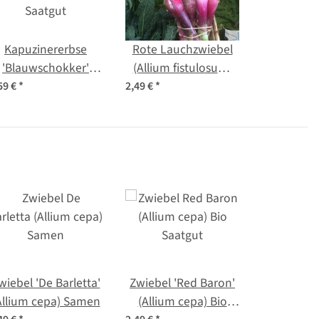
Kapuzinererbse
Rote Lauchzwiebel
'Blauwschokker'
(Allium fistulosum)
Pisum sativum) Bio
Samen
59 €
*
2,49 €
*
Saatgut
wiebel 'De Barletta'
Zwiebel 'Red Baron'
Allium cepa) Samen
(Allium cepa) Bio