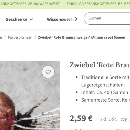
SANDKOSTENFREI AB 30€ WARENWERT
EINMALIG VERSANDKOSTENFREI BEI B
Geschenke
Wissenswertes
Service
en
Färberpflanzen
Zwiebel 'Rote Braunschweiger' (Allium cepa) Samen
Zwiebel 'Rote Bra
Traditionelle Sorte mit
Lagereigenschaften.
Inhalt: Ca. 400 Samen
Samenfeste Sorte, Kei
2,59 €
inkl. USt. , zzgl