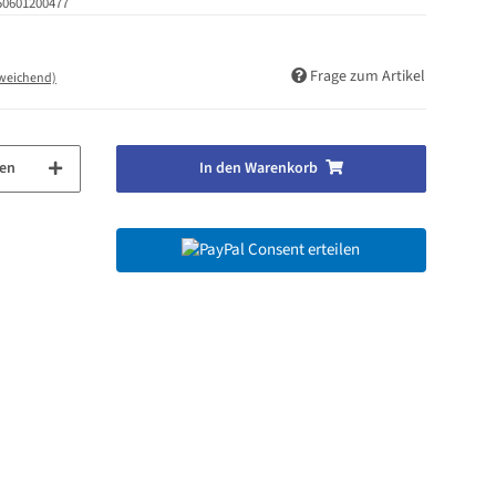
50601200477
Frage zum Artikel
bweichend)
en
In den Warenkorb
Consent erteilen