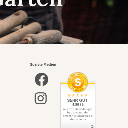
Soziale Medien
SEHR GUT
4.86 / 5
aus 861 Bewertungen
bei: amazon.de,
amazon.it, amazon.es,
shopvote.de