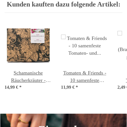
Kunden kauften dazu folgende Artikel:
Schamanische
Tomaten & Friends -
Räucherkräuter -
10 samenfeste
14,99 €
Samen-Geschenkset
*
11,99 €
Tomaten- und
*
2,49
(Bra
Kräutersorten - bunt &
go
köstlich - Einsteiger-
Saatgutset