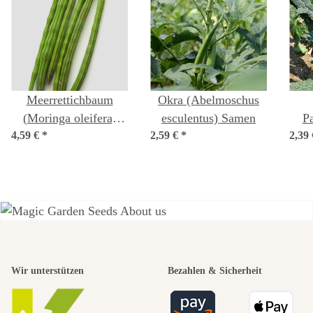
Meerrettichbaum
Okra (Abelmoschus
(Moringa oleifera)
esculentus) Samen
P
4,59 €
*
Samen
2,59 €
*
2,39
N
(Bra
Einer der
Wir unterstützen
Bezahlen & Sicherheit
schönsten