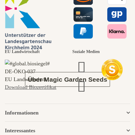
Wege zu uns
selbst führt
durch den
EU Landwirtschaft
Soziale Medien
Garten
DE‑ÖKO‑037
Über Magic Garden Seeds
EU Landwirtschaft
Download Biozertifikat
Informationen
Interessantes