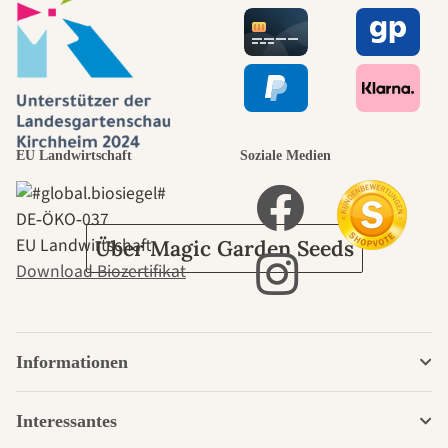
Wege zu uns
selbst führt
durch den
EU Landwirtschaft
Soziale Medien
Garten
DE‑ÖKO‑037
EU Landwirtschaft
Über Magic Garden Seeds
Download Biozertifikat
Informationen
Interessantes