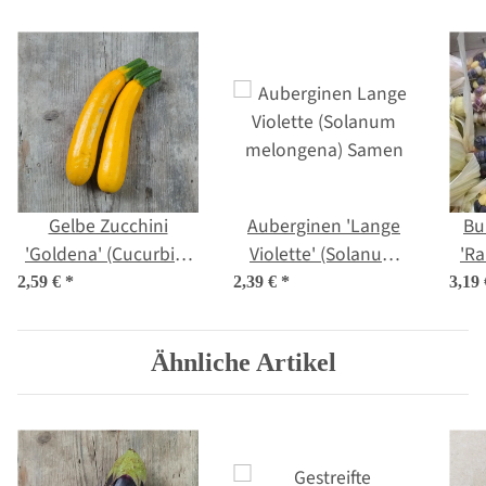
Gelbe Zucchini
Auberginen 'Lange
Bu
'Goldena' (Cucurbita
Violette' (Solanum
'Ra
pepo) Samen
melongena) Samen
ma
2,59 €
*
2,39 €
*
3,19
Ähnliche Artikel