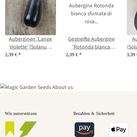
Auberginen 'Lange
Gestreifte Aubergine
Au
Violette' (Solanum
'Rotonda bianca
(So
melongena) Samen
sfumata di rosa'
2,39 €
*
2,39 €
*
3,39
(Solanum melongena)
Samen
Einer der
Wir unterstützen
Bezahlen & Sicherheit
schönsten