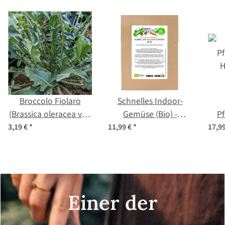
Broccolo Fiolaro
Schnelles Indoor-
(Brassica oleracea var.
Gemüse (Bio) -
Pf
Italica) Bio
Samenset
3,19 €
*
11,99 €
*
17,9
Rä
He
Sa
Einer der