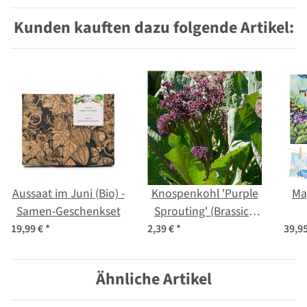
Kunden kauften dazu folgende Artikel:
Aussaat im Juni (Bio) -
Knospenkohl 'Purple
Mag
Samen-Geschenkset
Sprouting' (Brassica
oleracea var. italica)
Ad
19,99 €
*
2,39 €
*
39,9
Samen
Selb
Ähnliche Artikel