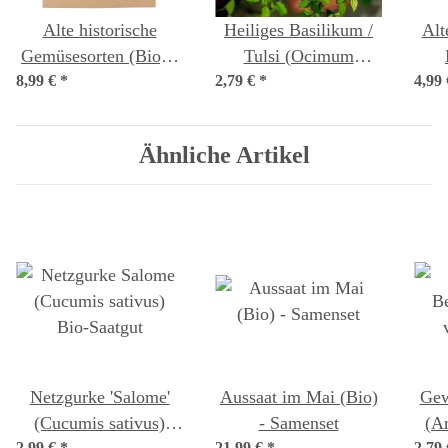
Alte historische
Heiliges Basilikum /
Alt
Gemüsesorten (Bio) -
Tulsi (Ocimum
8,99 €
*
Samenset
2,79 €
tenuiflorum syn.
*
4,99
tu
sanctum )
Ähnliche Artikel
Netzgurke 'Salome'
Aussaat im Mai (Bio)
Gew
(Cucumis sativus)
- Samenset
(Ar
2,99 €
*
21,99 €
*
2,79