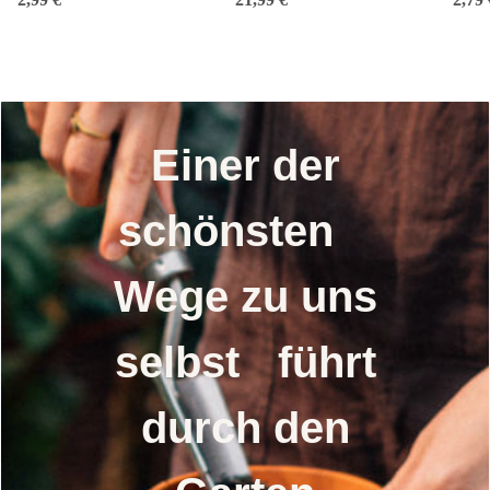
Bio-Saatgut
Einer der
schönsten
Wege zu uns
selbst führt
durch den