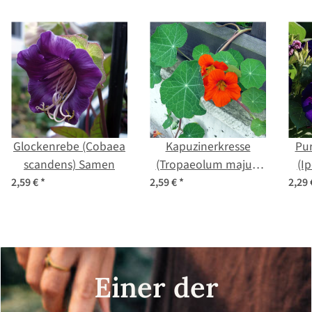
Glockenrebe (Cobaea
Kapuzinerkresse
Pu
scandens) Samen
(Tropaeolum majus)
(I
Bio Saatgut
2,59 €
*
2,59 €
*
2,29
Einer der